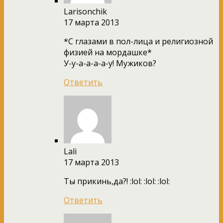
Larisonchik
17 марта 2013
*С глазами в пол-лица и религиозной
физией на мордашке*
У-у-а-а-а-а-у! Мужиков?
Ответить
Lali
17 марта 2013
Ты прикинь,да?! :lol: :lol: :lol:
Ответить