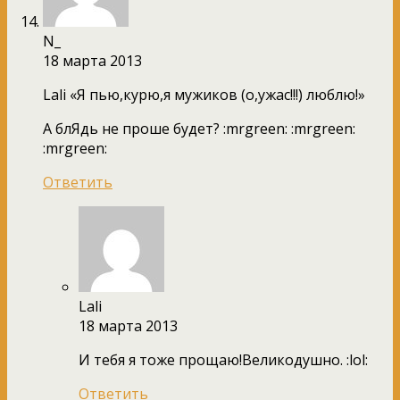
N_
18 марта 2013
Lali «Я пью,курю,я мужиков (о,ужас!!!) люблю!»
А блЯдь не проше будет? :mrgreen: :mrgreen:
:mrgreen:
Ответить
Lali
18 марта 2013
И тебя я тоже прощаю!Великодушно. :lol:
Ответить