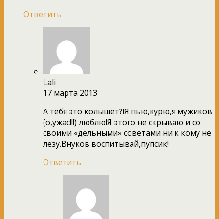
Ответить
Lali
17 марта 2013
А тебя это колышет?!Я пью,курю,я мужиков
(о,ужас!!!) люблю!Я этого не скрываю и со
своими «дельными» советами ни к кому не
лезу.Внуков воспитывай,пупсик!
Ответить