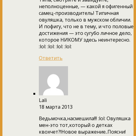
неполноценные, — какой я офигенный
самец-производитель! Типичная
овуляшка, только в мужском обличии.
И пофигу, что не в тему, и что половые
достижения — это сугубо личное дело,
которое НИКОМУ здесь неинтересно.
:lol: :lol: :lol: :lol:
Ответить
Lali
18 марта 2013
Ведьмочка,насмешила!!! :lol: Овуляшка
мен-это тот,который о детках
квохчет?!Новое выражение..Поясни!