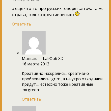
а еще что-то про русских говорят :arrow: та же
отрава, только креативненько
Ответить
Маньяк — LaliФоб XD
16 марта 2013
Креативно нажрались, креативно
проблевались :grin: , а на утро отходняки
придут…. естессно тоже креативные
:mrgreen:
Ответить