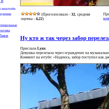
18
ы
катастрофы
Про
мужчины
(Проголосовало -
32
, средняя
ком
оценка -
4,22
)
прикольные
ектива
баки
Ну кто ж так через забор перелеза
Прислала
Lynx
Девушка перелезала через ограждение на музыкальн
Коммент на ютубе: «Надеюсь, забор поступил как д