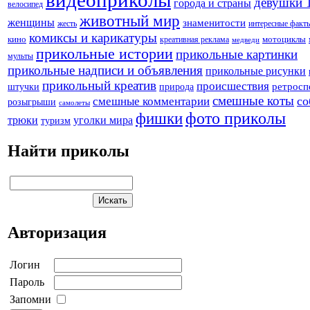
девушки 
города и страны
велосипед
животный мир
женщины
знаменитости
жесть
интересные факт
комиксы и карикатуры
кино
креативная реклама
мотоциклы
медведи
прикольные истории
прикольные картинки
мульты
прикольные надписи и объявления
прикольные рисунки
прикольный креатив
происшествия
штучки
природа
ретросп
смешные коты
со
смешные комментарии
розыгрыши
самолеты
фото приколы
фишки
трюки
уголки мира
туризм
Найти приколы
Авторизация
Логин
Пароль
Запомни