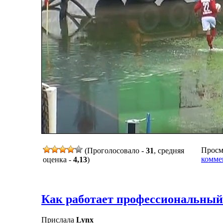
Просмо
(Проголосовало -
31
, средняя
комме
оценка -
4,13
)
Как работает профессиональный
Прислала
Lynx