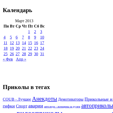
Календарь
Март 2013
Пн
Вт
Ср
Чт
Пт
Сб
Вс
1
2
3
4
5
6
7
8
9
10
11
12
13
14
15
16
17
18
19
20
21
22
23
24
25
26
27
28
29
30
31
« Фев
Апр »
Приколы в тегах
Анекдоты
Прикольные и
Демотиваторы
COUB - Лучшее
автоприколы
аварии
гифки
Спорт
автоледи - женщины за рулем
видеоприколы