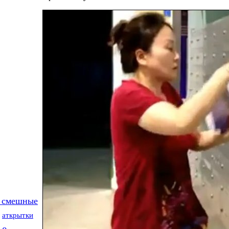
 смешные
аткрытки