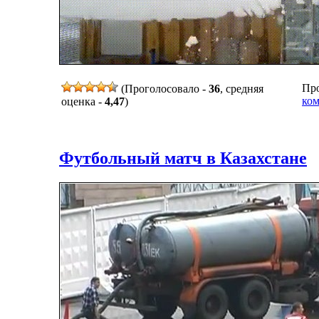
Про
(Проголосовало -
36
, средняя
ком
оценка -
4,47
)
Футбольный матч в Казахстане