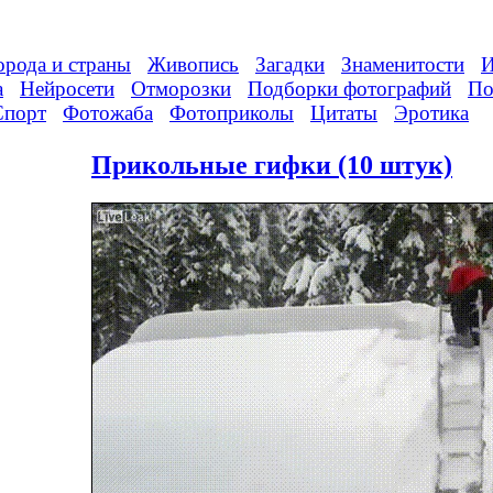
орода и страны
Живопись
Загадки
Знаменитости
И
а
Нейросети
Отморозки
Подборки фотографий
По
Спорт
Фотожаба
Фотоприколы
Цитаты
Эротика
Прикольные гифки (10 штук)