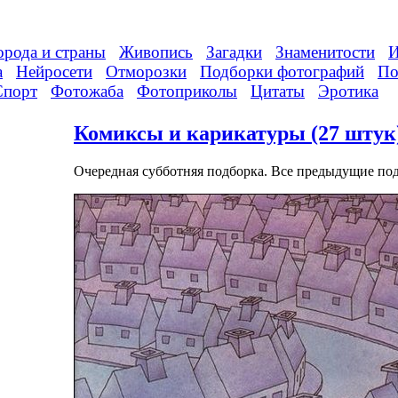
орода и страны
Живопись
Загадки
Знаменитости
И
а
Нейросети
Отморозки
Подборки фотографий
По
Спорт
Фотожаба
Фотоприколы
Цитаты
Эротика
Комиксы и карикатуры (27 штук
Очередная субботняя подборка. Все предыдущие п