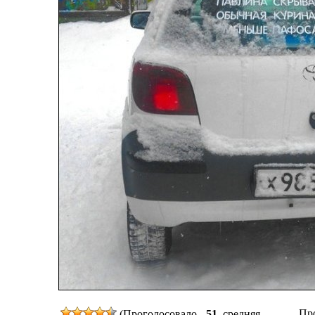
Про
(Проголосовало -
51
, средняя