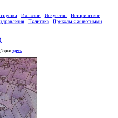
грушки
Иллюзии
Искусство
Историческое
здравления
Политика
Приколы с животными
)
одборки
здесь
.