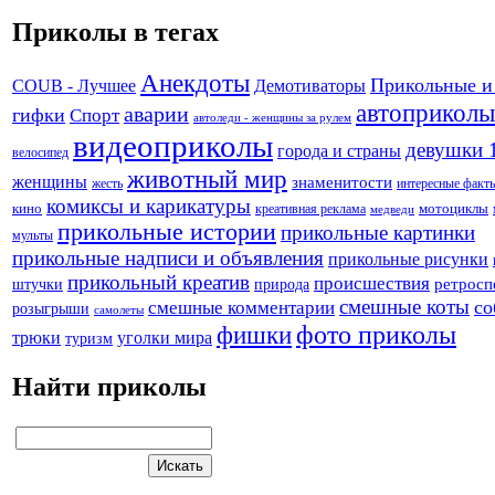
Приколы в тегах
Анекдоты
Прикольные и
Демотиваторы
COUB - Лучшее
автоприколы
аварии
гифки
Спорт
автоледи - женщины за рулем
видеоприколы
девушки 
города и страны
велосипед
животный мир
женщины
знаменитости
жесть
интересные факт
комиксы и карикатуры
кино
креативная реклама
мотоциклы
медведи
прикольные истории
прикольные картинки
мульты
прикольные надписи и объявления
прикольные рисунки
прикольный креатив
происшествия
штучки
природа
ретросп
смешные коты
со
смешные комментарии
розыгрыши
самолеты
фото приколы
фишки
трюки
уголки мира
туризм
Найти приколы