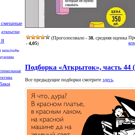
 смешные
аткрытки
Про
(Проголосовало -
38
, средняя оценка
18
ко
-
4,05
)
ы
катастрофы
мужчины
Подборка «Аткрыток», часть 44 
прикольные
ектива
Все предыдущие подборки смотрите
здесь
.
баки