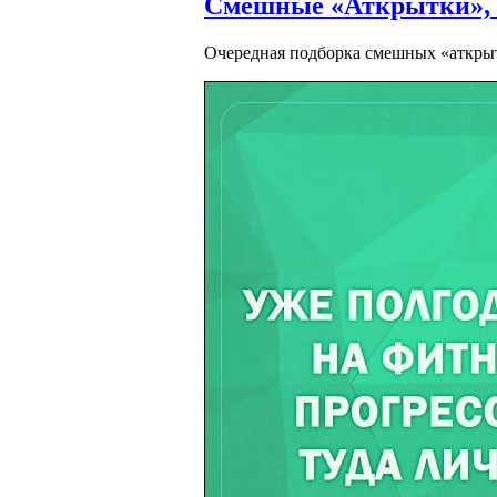
Смешные «Аткрытки», ч
Очередная подборка смешных «аткры