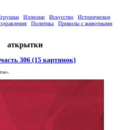
грушки
Иллюзии
Искусство
Историческое
здравления
Политика
Приколы с животными
аткрытки
асть 306 (15 картинок)
ток».