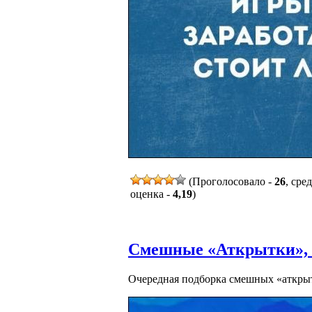
(Проголосовало -
26
, сре
оценка -
4,19
)
Смешные «Аткрытки», ч
Очередная подборка смешных «аткры