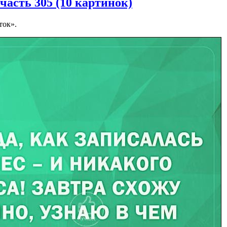
асть 305 (10 картинок)
ток».