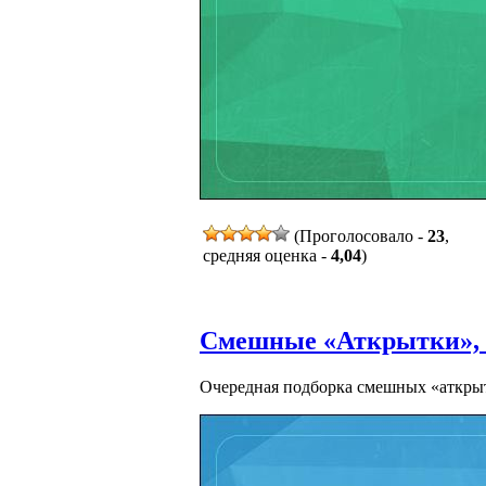
(Проголосовало -
23
,
средняя оценка -
4,04
)
Смешные «Аткрытки», ч
Очередная подборка смешных «аткры