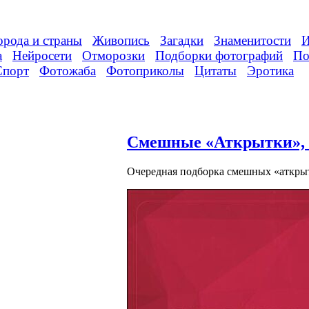
орода и страны
Живопись
Загадки
Знаменитости
И
а
Нейросети
Отморозки
Подборки фотографий
По
Спорт
Фотожаба
Фотоприколы
Цитаты
Эротика
Смешные «Аткрытки», ч
Очередная подборка смешных «аткры