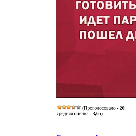
(Проголосовало -
20
,
средняя оценка -
3,65
)