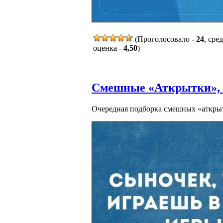
(Проголосовало -
24
, сре
оценка -
4,50
)
Смешные «Аткрытки», ч
Очередная подборка смешных «аткры