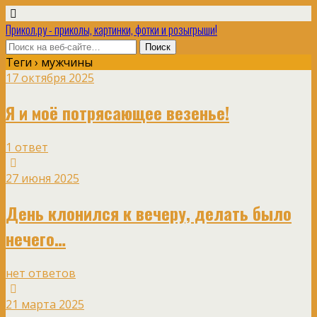
Прикол.ру - приколы, картинки, фотки и розыгрыши!
Теги › мужчины
17 октября 2025
Я и моё потрясающее везенье!
1 ответ
27 июня 2025
День клонился к вечеру, делать было
нечего…
нет ответов
21 марта 2025