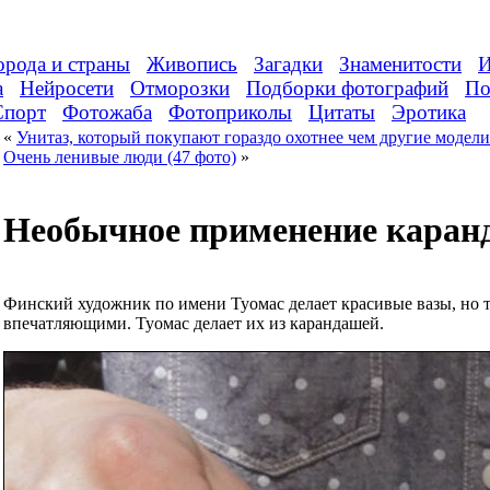
орода и страны
Живопись
Загадки
Знаменитости
И
а
Нейросети
Отморозки
Подборки фотографий
По
Спорт
Фотожаба
Фотоприколы
Цитаты
Эротика
«
Унитаз, который покупают гораздо охотнее чем другие модели
Очень ленивые люди (47 фото)
»
Необычное применение каран
Финский художник по имени Туомас делает красивые вазы, но то
впечатляющими. Туомас делает их из карандашей.