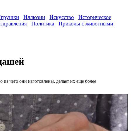
грушки
Иллюзии
Искусство
Историческое
здравления
Политика
Приколы с животными
дашей
 из чего они изготовлены, делает их еще более