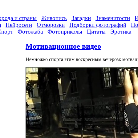
орода и страны
Живопись
Загадки
Знаменитости
И
а
Нейросети
Отморозки
Подборки фотографий
По
Спорт
Фотожаба
Фотоприколы
Цитаты
Эротика
Мотивационное видео
Немножко спорта этим воскресным вечером: мотвац