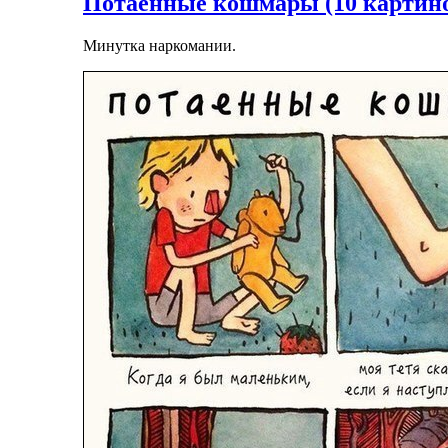
Потаенные кошмары (10 картин
Минутка наркомании.