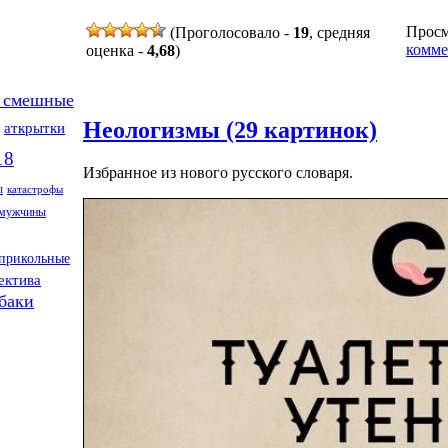
Просмо
(Проголосовало -
19
, средняя
комме
оценка -
4,68
)
 смешные
Неологизмы (29 картинок)
аткрытки
18
Избранное из нового русского словаря.
ы
катастрофы
мужчины
прикольные
ектива
баки