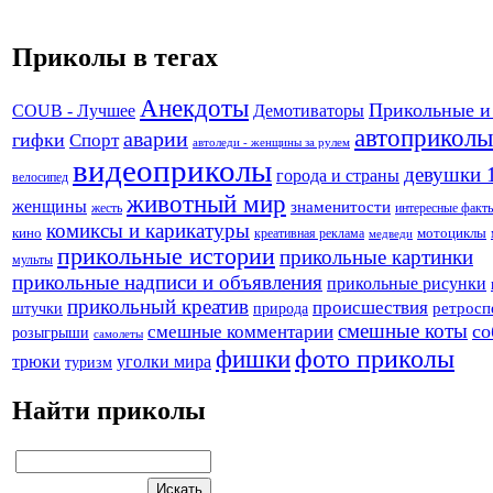
Приколы в тегах
Анекдоты
Прикольные и
Демотиваторы
COUB - Лучшее
автоприколы
аварии
гифки
Спорт
автоледи - женщины за рулем
видеоприколы
девушки 
города и страны
велосипед
животный мир
женщины
знаменитости
жесть
интересные факт
комиксы и карикатуры
кино
креативная реклама
мотоциклы
медведи
прикольные истории
прикольные картинки
мульты
прикольные надписи и объявления
прикольные рисунки
прикольный креатив
происшествия
штучки
природа
ретросп
смешные коты
со
смешные комментарии
розыгрыши
самолеты
фото приколы
фишки
трюки
уголки мира
туризм
Найти приколы