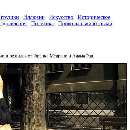
грушки
Иллюзии
Искусство
Историческое
здравления
Политика
Приколы с животными
ионное видео от Фрэнка Медрано и Адама Рав.