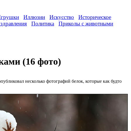
грушки
Иллюзии
Искусство
Историческое
здравления
Политика
Приколы с животными
ками (16 фото)
убликовал несколько фотографий белок, которые как будто