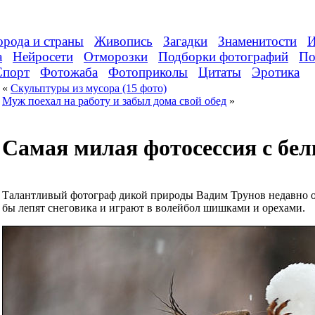
орода и страны
Живопись
Загадки
Знаменитости
И
а
Нейросети
Отморозки
Подборки фотографий
По
Спорт
Фотожаба
Фотоприколы
Цитаты
Эротика
«
Скульптуры из мусора (15 фото)
Муж поехал на работу и забыл дома свой обед
»
Самая милая фотосессия с бел
Талантливый фотограф дикой природы Вадим Трунов недавно оп
бы лепят снеговика и играют в волейбол шишками и орехами.