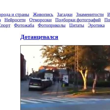
орода и страны
Живопись
Загадки
Знаменитости
И
а
Нейросети
Отморозки
Подборки фотографий
По
Спорт
Фотожаба
Фотоприколы
Цитаты
Эротика
Дотанцевался