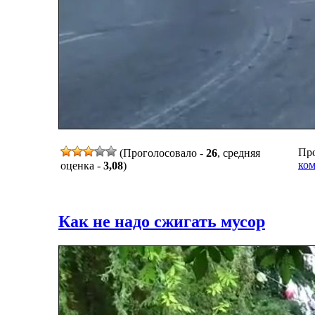
Про
(Проголосовало -
26
, средняя
ком
оценка -
3,08
)
Как не надо сжигать мусор