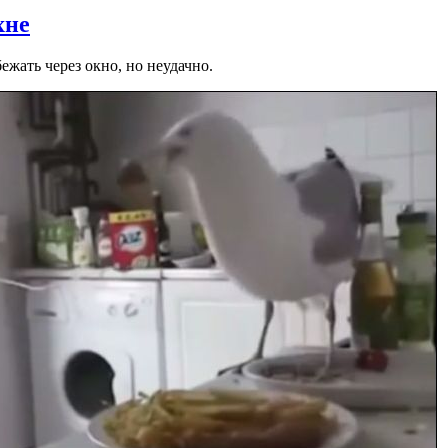
хне
жать через окно, но неудачно.