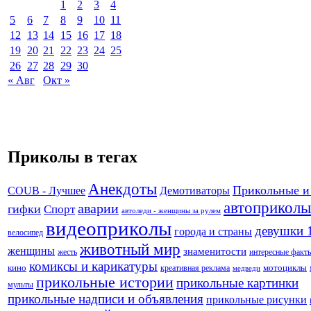
1
2
3
4
5
6
7
8
9
10
11
12
13
14
15
16
17
18
19
20
21
22
23
24
25
26
27
28
29
30
« Авг
Окт »
Приколы в тегах
Анекдоты
Прикольные и
Демотиваторы
COUB - Лучшее
автоприколы
аварии
гифки
Спорт
автоледи - женщины за рулем
видеоприколы
девушки 
города и страны
велосипед
животный мир
женщины
знаменитости
жесть
интересные факт
комиксы и карикатуры
кино
креативная реклама
мотоциклы
медведи
прикольные истории
прикольные картинки
мульты
прикольные надписи и объявления
прикольные рисунки