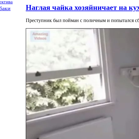
ектива
Наглая чайка хозяйничает на ку
баки
Преступник был пойман с поличным и попытался сбе