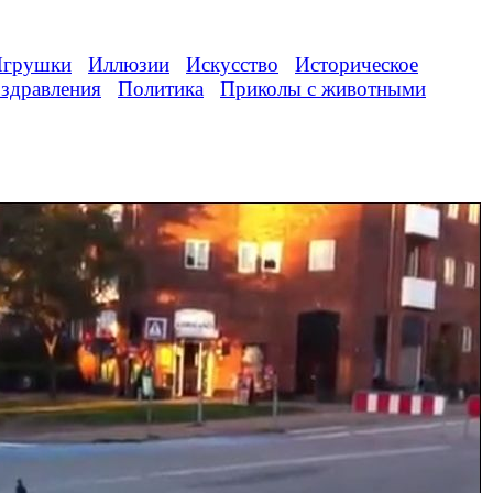
грушки
Иллюзии
Искусство
Историческое
здравления
Политика
Приколы с животными