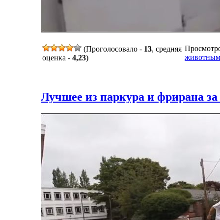
Просмотров
(Проголосовало -
13
, средняя
животны
оценка -
4,23
)
Лучшее из паркура и фрирана за