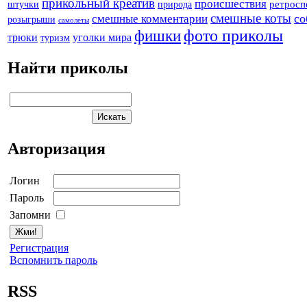
прикольный креатив
происшествия
штучки
природа
ретросп
смешные коты
со
смешные комментарии
розыгрыши
самолеты
фото приколы
фишки
трюки
уголки мира
туризм
Найти приколы
Авторизация
Логин
Пароль
Запомни
Регистрация
Вспомнить пароль
RSS