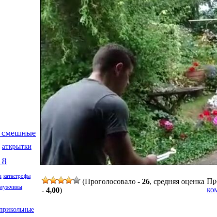
 смешные
аткрытки
18
ы
катастрофы
Про
(Проголосовало -
26
, средняя оценка
мужчины
ко
-
4,00
)
прикольные