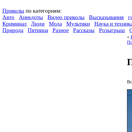
Приколы
по категориям:
Авто
Анекдоты
Видео приколы
Высказывания
г
Криминал
Люди
Мода
Мультики
Наука и техник
Природа
Пятница
Разное
Рассказы
Розыгрыш
«
По
П
Вс