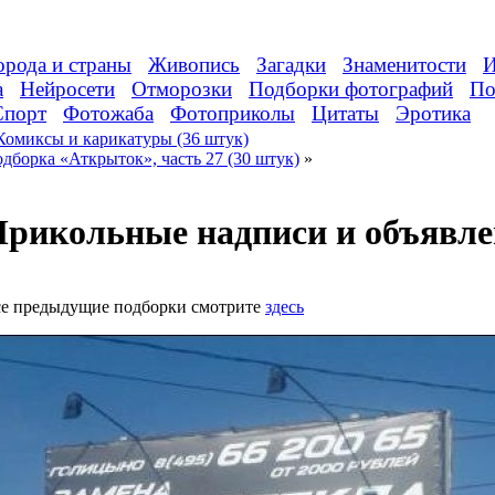
орода и страны
Живопись
Загадки
Знаменитости
И
а
Нейросети
Отморозки
Подборки фотографий
По
Спорт
Фотожаба
Фотоприколы
Цитаты
Эротика
Комиксы и карикатуры (36 штук)
дборка «Аткрыток», часть 27 (30 штук)
»
рикольные надписи и объявлен
е предыдущие подборки смотрите
здесь