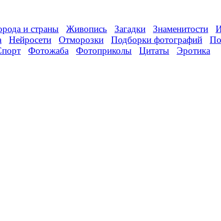
орода и страны
Живопись
Загадки
Знаменитости
И
а
Нейросети
Отморозки
Подборки фотографий
По
Спорт
Фотожаба
Фотоприколы
Цитаты
Эротика