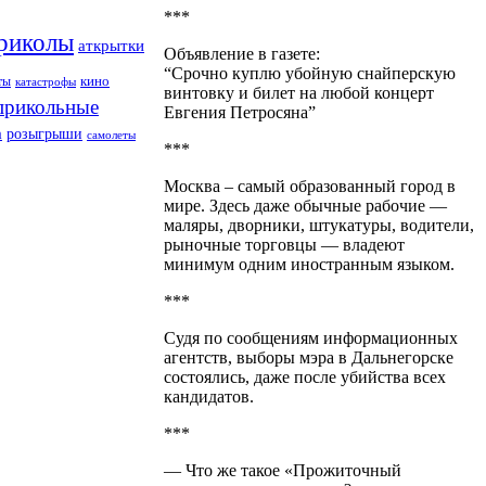
***
риколы
аткрытки
Объявление в газете:
“Срочно куплю убойную снайперскую
кино
ты
катастрофы
винтовку и билет на любой концерт
прикольные
Евгения Петросяна”
а
розыгрыши
самолеты
***
Москва – самый образованный город в
мире. Здесь даже обычные рабочие —
маляры, дворники, штукатуры, водители,
рыночные торговцы — владеют
минимум одним иностранным языком.
***
Судя по сообщениям информационных
агентств, выборы мэра в Дальнегорске
состоялись, даже после убийства всех
кандидатов.
***
— Что же такое «Прожиточный