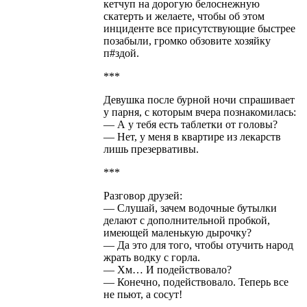
кетчуп на дорогую белоснежную
скатерть и желаете, чтобы об этом
инциденте все присутствующие быстрее
позабыли, громко обзовите хозяйку
п#здой.
***
Девушка после бурной ночи спрашивает
у парня, с которым вчера познакомилась:
— А у тебя есть таблетки от головы?
— Нет, у меня в квартире из лекарств
лишь презервативы.
***
Разговор друзей:
— Слушай, зачем водочные бутылки
делают с дополнительной пробкой,
имеющей маленькую дырочку?
— Да это для того, чтобы отучить народ
жрать водку с горла.
— Хм… И подействовало?
— Конечно, подействовало. Теперь все
не пьют, а сосут!