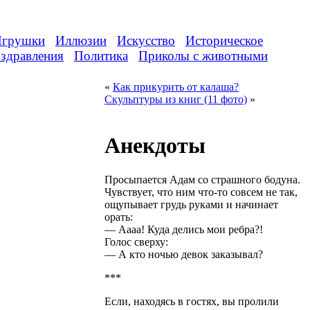
грушки
Иллюзии
Искусство
Историческое
здравления
Политика
Приколы с животными
«
Как прикурить от калаша?
Скульптуры из книг (11 фото)
»
Анекдоты
Просыпается Адам со страшного бодуна.
Чувствует, что ним что-то совсем не так,
ощупывает грудь руками и начинает
орать:
— Аааа! Куда делись мои ребра?!
Голос сверху:
— А кто ночью девок заказывал?
***
Если, находясь в гостях, вы пролили