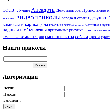
Анекдоты
Прикольные и
Демотиваторы
COUB - Лучшее
видеоприколы
девушки 
города и страны
велосипед
комиксы и карикатуры
креативная реклама
мотоциклы
мужч
медведи
надписи и объявления
прикольные рисунки
прикольные шту
смешные коты
собаки
смешные комментарии
трюки
туриз
Найти приколы
Авторизация
Логин
Пароль
Запомни