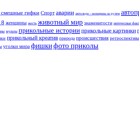
автоп
аварии
 смешные гифки
Спорт
автоледи - женщины за рулем
животный мир
18
женщины
знаменитости
жесть
интересные фак
прикольные истории
прикольные картинки
ины
мульты
прикольный креатив
происшествия
чки
природа
ретроспектив
фото приколы
фишки
уголки мира
м