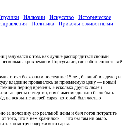
грушки
Иллюзии
Искусство
Историческое
здравления
Политика
Приколы с животными
щ задумался о том, как лучше распорядиться своими
есколько акров земли в Португалии, где собственность всё
мик стоял бесхозным последние 15 лет, бывший владелец и
о суду владение продавалось за приемлемую цену — новый
истекший период времени. Несколько других людей
были заварены намертво, и всё имение должно было быть
ерёд на вскрытие дверей сарая, который был частью
о за половину его реальной цены и был готов потратить
от того, что в нём хранилось — что бы там ни было.
ить к осмотру содержимого сарая.