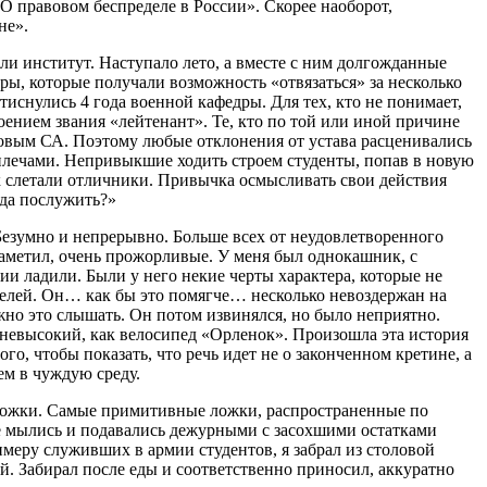
 правовом беспределе в России». Скорее наоборот,
не».
али институт. Наступало лето, а вместе с ним долгожданные
ы, которые получали возможность «отвязаться» за несколько
втиснулись 4 года военной кафедры. Для тех, кто не понимает,
ением звания «лейтенант». Те, кто по той или иной причине
ядовым СА. Поэтому любые отклонения от устава расценивались
 плечами. Непривыкшие ходить строем студенты, попав в новую
ек слетали отличники. Привычка осмысливать свои действия
ода послужить?»
 Безумно и непрерывно. Больше всех от неудовлетворенного
 заметил, очень прожорливые. У меня был однокашник, с
ии ладили. Были у него некие черты характера, которые не
ятелей. Он… как бы это помягче… несколько невоздержан на
ожно это слышать. Он потом извинялся, но было неприятно.
 невысокий, как велосипед «Орленок». Произошла эта история
го, чтобы показать, что речь идет не о законченном кретине, а
ем в чуждую среду.
ложки. Самые примитивные ложки, распространенные по
е мылись и подавались дежурными с засохшими остатками
меру служивших в армии студентов, я забрал из столовой
ей. Забирал после еды и соответственно приносил, аккуратно