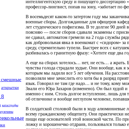
интеллигентскую среду и пишущего диссертацию «О
профессор-лингвист, попав на зону, «заботает по фе
В восемьдесят каком-то затертом году мы заканчив
военные сборы. Долгожданные для офицеров кафедр
лет студенческого пофигизма. В те долгие 90 дней 
поясняю — после сборов сдавали экзамены с присво
не сдавал, автоматом гремели на 2 года службы р
как добровольная явка в военкомат с «сидором» за
среду, стремительно тупели. Быстрее всех с катуш
разбивалась о гранитную фразу: «Хотите еще два г
А еще на сборах хотелось… нет, не есть… а жрать.
чувства голода страдали худые. Они вообще, как я
которым мы ладили все 5 лет обучения. На расстоян
позволяли мне зачислить его хотя бы в разряд при
 смешные
язык. Говорил не там где надо… и не тому, кому м
аткрытки
Звали его Юра Захаров (изменено). Он был худой и
именно с ним. Столь долгое вступление, лишь для то
18
об отличнике и вообще неглупом человеке, попавш
ы
катастрофы
В солдатской столовой были в ходу алюминиевые 
мужчины
всему гражданскому общепиту. Они практически н
рикольные
пищи еще основателей этой воинской части. По при
ложку и хорошенечко отдраив, пользовался только 
чки