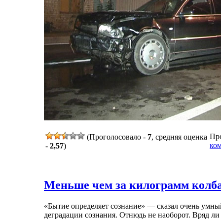
Про
(Проголосовало -
7
, средняя оценка
ко
-
2,57
)
Меньше чем за килограмм колба
«Бытие определяет сознание» — сказал очень умный
деградации сознания. Отнюдь не наоборот. Вряд ли