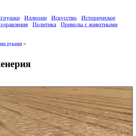
грушки
Иллюзии
Искусство
Историческое
здравления
Политика
Приколы с животными
ими руками
»
женерия