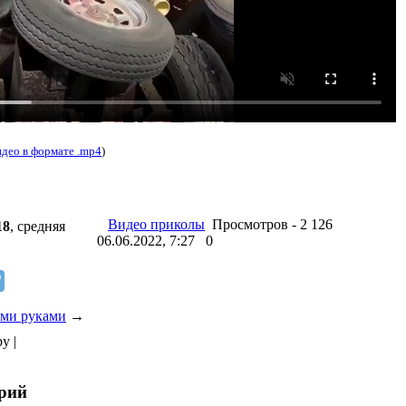
идео в формате .mp4
)
Видео приколы
Просмотров - 2 126
18
, средняя
06.06.2022, 7:27
0
ими руками
→
ру |
арий