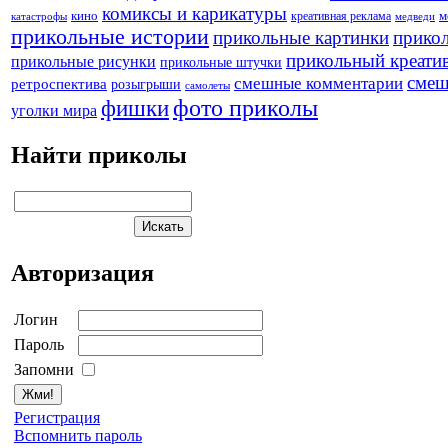
комиксы и карикатуры
кино
креативная реклама
м
катастрофы
медведи
прикольные истории
прикольные картинки
прикол
прикольный креати
прикольные рисунки
прикольные штучки
смеш
смешные комментарии
ретроспектива
розыгрыши
самолеты
фото приколы
фишки
уголки мира
Найти приколы
Авторизация
Логин
Пароль
Запомни
Регистрация
Вспомнить пароль