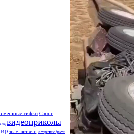
 смешные гифки
Спорт
видеоприколы
ипед
мир
знаменитости
интересные факты