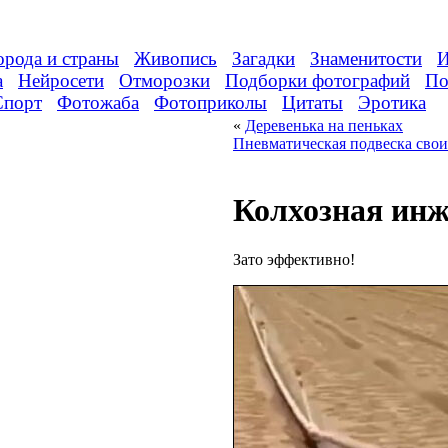
орода и страны
Живопись
Загадки
Знаменитости
И
а
Нейросети
Отморозки
Подборки фотографий
По
Спорт
Фотожаба
Фотоприколы
Цитаты
Эротика
«
Деревенька на пеньках
Пневматическая подвеска сво
Колхозная ин
Зато эффективно!