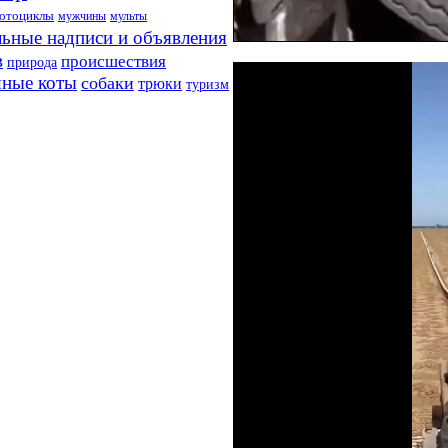
отоциклы
мужчины
мульты
ьные надписи и объявления
в
происшествия
природа
ные коты
собаки
трюки
туризм