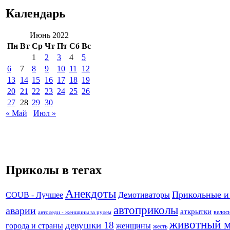
Календарь
Июнь 2022
Пн
Вт
Ср
Чт
Пт
Сб
Вс
1
2
3
4
5
6
7
8
9
10
11
12
13
14
15
16
17
18
19
20
21
22
23
24
25
26
27
28
29
30
« Май
Июл »
Приколы в тегах
Анекдоты
Прикольные и
Демотиваторы
COUB - Лучшее
автоприколы
аварии
аткрытки
велос
автоледи - женщины за рулем
животный 
девушки 18
города и страны
женщины
жесть