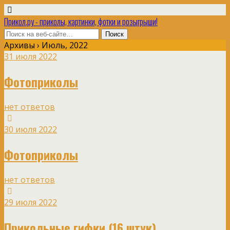
Прикол.ру - приколы, картинки, фотки и розыгрыши!
Архивы › Июль, 2022
31 июля 2022
Фотоприколы
нет ответов
30 июля 2022
Фотоприколы
нет ответов
29 июля 2022
Прикольные гифки (16 штук)