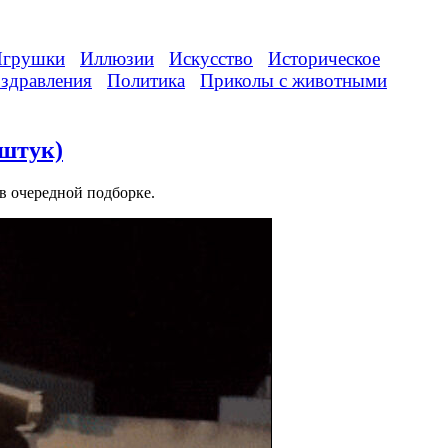
грушки
Иллюзии
Искусство
Историческое
здравления
Политика
Приколы с животными
штук)
 очередной подборке.