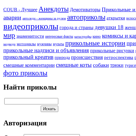
Анекдоты
Прикольные и
Демотиваторы
COUB - Лучшее
автоприколы
аварии
аткрытки
велос
автоледи - женщины за рулем
видеоприколы
девушки 18
города и страны
жен
мир
комиксы и ка
знаменитости
кино
интересные факты
катастрофы
прикольные истории
при
мотоциклы
мужчины
мульты
медведи
прикольные надписи и объявления
прикольные рисунки
прикольный креатив
происшествия
природа
ретроспектива
смешные коты
собаки
смешные комментарии
трюки
туриз
фото приколы
Найти приколы
Авторизация