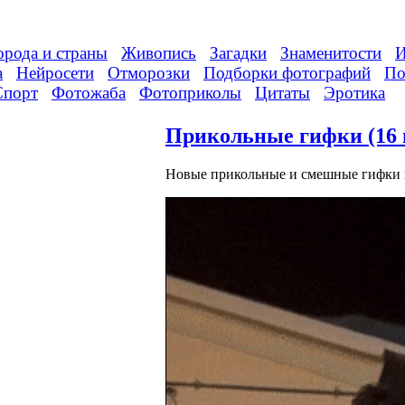
орода и страны
Живопись
Загадки
Знаменитости
И
а
Нейросети
Отморозки
Подборки фотографий
По
Спорт
Фотожаба
Фотоприколы
Цитаты
Эротика
Прикольные гифки (16 
Новые прикольные и смешные гифки в