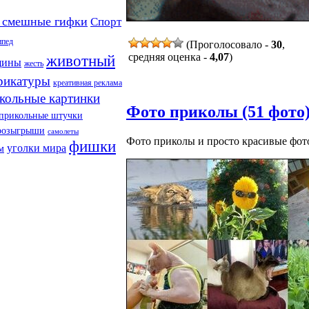
 смешные гифки
Спорт
ипед
(Проголосовало -
30
,
средняя оценка -
4,07
)
животный
щины
жесть
рикатуры
креативная реклама
кольные картинки
Фото приколы (51 фото
прикольные штучки
розыгрыши
самолеты
Фото приколы и просто красивые фот
фишки
уголки мира
м