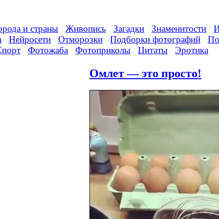
орода и страны
Живопись
Загадки
Знаменитости
И
а
Нейросети
Отморозки
Подборки фотографий
По
Спорт
Фотожаба
Фотоприколы
Цитаты
Эротика
Омлет — это просто!