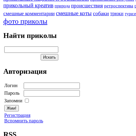
прикольный креатив
происшествия
природа
ретроспектива
смешные коты
собаки
смешные комментарии
трюки
туриз
фото приколы
Найти приколы
Авторизация
Логин
Пароль
Запомни
Регистрация
Вспомнить пароль
RSS