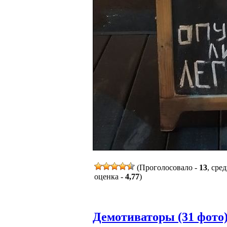
(Проголосовало -
13
, сре
оценка -
4,77
)
Демотиваторы (31 фото