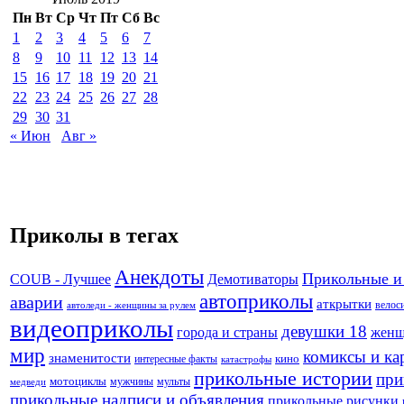
Пн
Вт
Ср
Чт
Пт
Сб
Вс
1
2
3
4
5
6
7
8
9
10
11
12
13
14
15
16
17
18
19
20
21
22
23
24
25
26
27
28
29
30
31
« Июн
Авг »
Приколы в тегах
Анекдоты
Прикольные и
Демотиваторы
COUB - Лучшее
автоприколы
аварии
аткрытки
велос
автоледи - женщины за рулем
видеоприколы
девушки 18
города и страны
жен
мир
комиксы и ка
знаменитости
кино
интересные факты
катастрофы
прикольные истории
при
мотоциклы
мужчины
мульты
медведи
прикольные надписи и объявления
прикольные рисунки