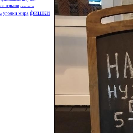
розыгрыши
самолеты
фишки
уголки мира
м