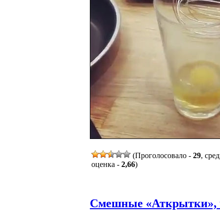
(Проголосовало -
29
, сре
оценка -
2,66
)
Смешные «Аткрытки», ч