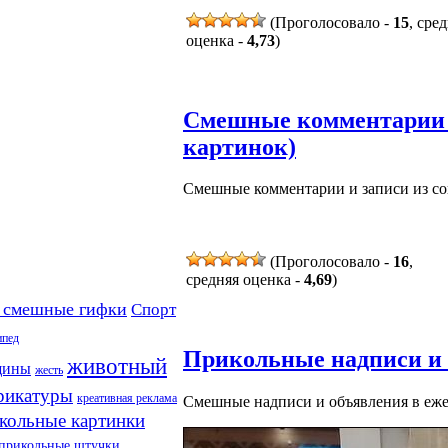
(Проголосовало -
15
, сре
оценка -
4,73
)
Смешные комментарии и
картинок)
Смешные комментарии и записи из соц
(Проголосовало -
16
,
средняя оценка -
4,69
)
 смешные гифки
Спорт
ипед
Прикольные надписи и 
животный
щины
жесть
рикатуры
креативная реклама
Смешные надписи и объявления в еже
кольные картинки
прикольные штучки