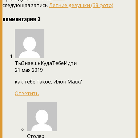
следующая запись
Летние девушки (38 фото)
комментария 3
ТыЗнаешьКудаТебеИдти
21 мая 2019
как тебе такое, Илон Маск?
Ответить
Столяр