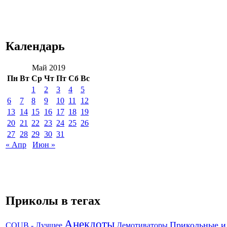
Календарь
Май 2019
Пн
Вт
Ср
Чт
Пт
Сб
Вс
1
2
3
4
5
6
7
8
9
10
11
12
13
14
15
16
17
18
19
20
21
22
23
24
25
26
27
28
29
30
31
« Апр
Июн »
Приколы в тегах
Анекдоты
Прикольные и
Демотиваторы
COUB - Лучшее