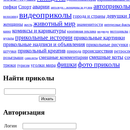
автоприколы
аварии
гифки
Спорт
автоледи - женщины за рулем
видеоприколы
девушки 
города и страны
велосипед
животный мир
женщины
знаменитости
жесть
интересные факт
комиксы и карикатуры
кино
креативная реклама
мотоциклы
медведи
прикольные истории
прикольные картинки
мульты
прикольные надписи и объявления
прикольные рисунки
прикольный креатив
происшествия
штучки
природа
ретросп
смешные коты
со
смешные комментарии
розыгрыши
самолеты
фото приколы
фишки
трюки
уголки мира
туризм
Найти приколы
Авторизация
Логин