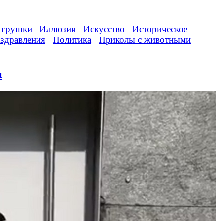
грушки
Иллюзии
Искусство
Историческое
здравления
Политика
Приколы с животными
и