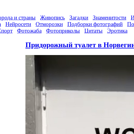
орода и страны
Живопись
Загадки
Знаменитости
И
а
Нейросети
Отморозки
Подборки фотографий
По
Спорт
Фотожаба
Фотоприколы
Цитаты
Эротика
Придорожный туалет в Норвеги