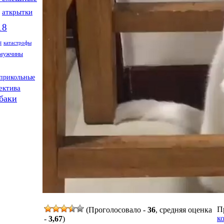
аткрытки
18
ы
катастрофы
мужчины
прикольные
ектива
баки
Пр
(Проголосовало -
36
, средняя оценка
к
-
3,67
)