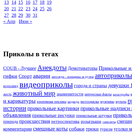
13
14
15
16
17
18
19
20
21
22
23
24
25
26
27
28
29
30
31
« Апр
Июн »
Приколы в тегах
Анекдоты
Прикольные и
Демотиваторы
COUB - Лучшее
автоприколы
аварии
гифки
Спорт
автоледи - женщины за рулем
видеоприколы
девушки 
города и страны
велосипед
животный мир
знаменитости
жесть
интересные факты
катастрофы
п
и карикатуры
креативная реклама
мотоциклы
мужчины
мульты
медведи
истории
прикольные картинки
прикольные надписи 
объявления
прикол
прикольные рисунки
прикольные штучки
происшествия
смешн
природа
ретроспектива
розыгрыши
самолеты
смешные коты
собаки
комментарии
трюки
уголки 
туризм