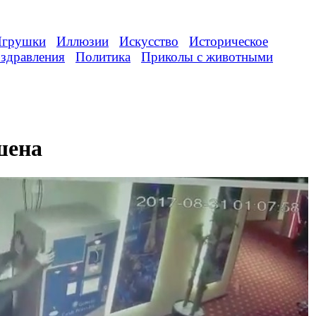
грушки
Иллюзии
Искусство
Историческое
здравления
Политика
Приколы с животными
шена