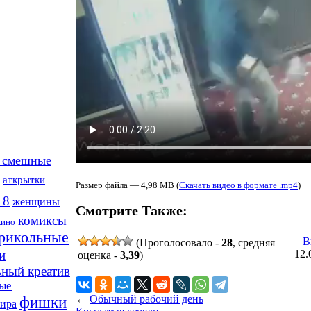
 смешные
аткрытки
Размер файла — 4,98 MB (
Скачать видео в формате .mp4
)
18
женщины
Смотрите Также:
комиксы
кино
рикольные
В
(Проголосовало -
28
, средняя
12.
и
оценка -
3,39
)
ьный креатив
ые
←
Обычный рабочий день
фишки
мира