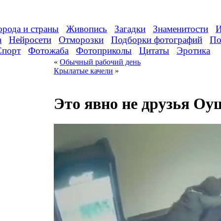
орода и страны
Живопись
Загадки
Знаменитости
И
а
Нейросети
Отморозки
Подборки фотографий
По
Спорт
Фотожаба
Фотоприколы
Цитаты
Эротика
«
Обычный рабочий день
Крылатые качели
»
Это явно не друзья Оу