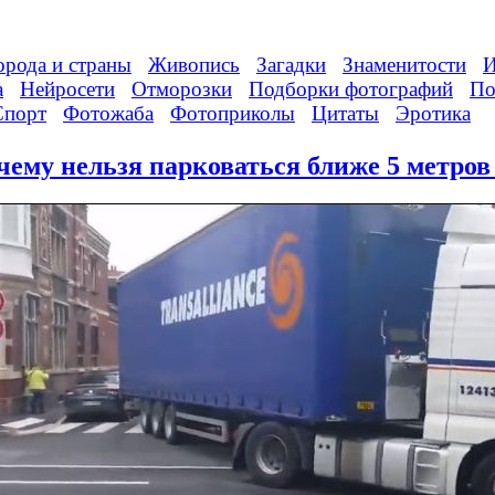
орода и страны
Живопись
Загадки
Знаменитости
И
а
Нейросети
Отморозки
Подборки фотографий
По
Спорт
Фотожаба
Фотоприколы
Цитаты
Эротика
чему нельзя парковаться ближе 5 метров