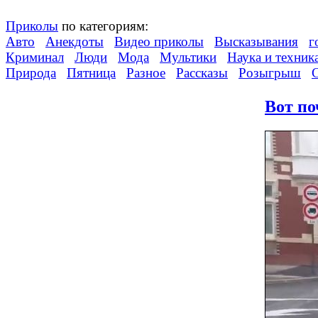
Приколы
по категориям:
Авто
Анекдоты
Видео приколы
Высказывания
г
Криминал
Люди
Мода
Мультики
Наука и техник
Природа
Пятница
Разное
Рассказы
Розыгрыш
Вот по