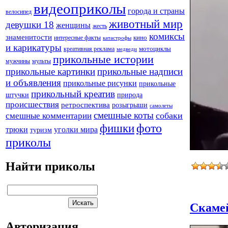
видеоприколы
города и страны
велосипед
животный мир
девушки 18
женщины
жесть
комиксы
знаменитости
кино
интересные факты
катастрофы
и карикатуры
креативная реклама
мотоциклы
медведи
прикольные истории
мужчины
мульты
прикольные картинки
прикольные надписи
и объявления
прикольные рисунки
прикольные
прикольный креатив
штучки
природа
происшествия
ретроспектива
розыгрыши
самолеты
смешные коты
собаки
смешные комментарии
фото
фишки
трюки
уголки мира
туризм
приколы
Найти приколы
Скаме
Авторизация