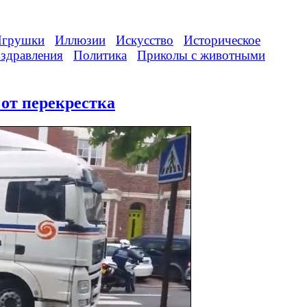
грушки
Иллюзии
Искусство
Историческое
здравления
Политика
Приколы с животными
 от перекрестка