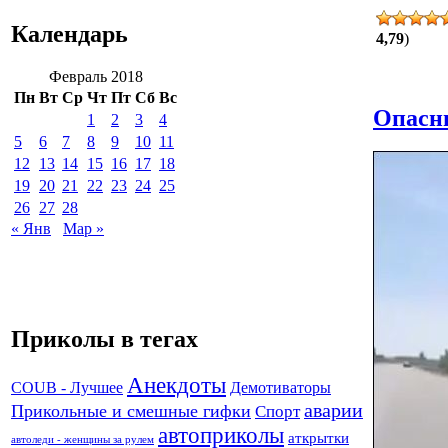
Календарь
4,79
)
Февраль 2018
Пн
Вт
Ср
Чт
Пт
Сб
Вс
Опасн
1
2
3
4
5
6
7
8
9
10
11
12
13
14
15
16
17
18
19
20
21
22
23
24
25
26
27
28
« Янв
Мар »
Приколы в тегах
Анекдоты
Демотиваторы
COUB - Лучшее
аварии
Прикольные и смешные гифки
Спорт
автоприколы
аткрытки
автоледи - женщины за рулем