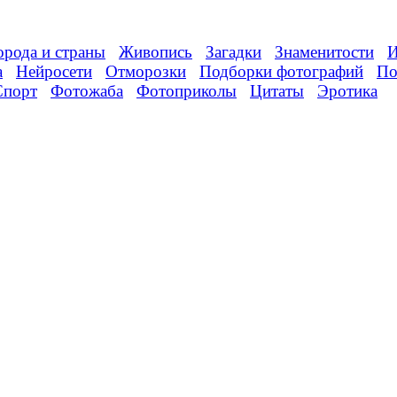
орода и страны
Живопись
Загадки
Знаменитости
И
а
Нейросети
Отморозки
Подборки фотографий
По
Спорт
Фотожаба
Фотоприколы
Цитаты
Эротика