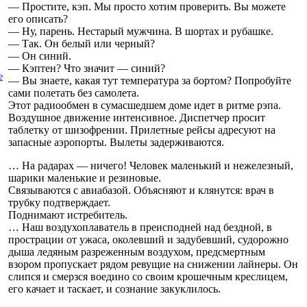
— Простите, кэп. Мы просто хотим проверить. Вы можете
его описать?
— Ну, парень. Нестарый мужчина. В шортах и рубашке.
— Так. Он белый или черный?
— Он синий.
— Кэптен? Что значит — синий?
е
— Вы знаете, какая тут температура за бортом? Попробуйте
сами полетать без самолета.
Этот радиообмен в сумасшедшем доме идет в ритме рэпа.
Воздушное движение интенсивное. Диспетчер просит
таблетку от шизофрении. Прилетные рейсы адресуют на
запасные аэропорты. Вылеты задерживаются.
… На радарах — ничего! Человек маленький и нежелезный,
шарики маленькие и резиновые.
Связываются с авиабазой. Объясняют и клянутся: врач в
трубку подтверждает.
Поднимают истребитель.
… Наш воздухоплаватель в преисподней над бездной, в
прострации от ужаса, околевший и задубевший, судорожно
дыша ледяным разреженным воздухом, предсмертным
взором пропускает рядом ревущие на снижении лайнеры. Он
слипся и смерзся воедино со своим крошечным креслицем,
его качает и таскает, и сознание закуклилось.