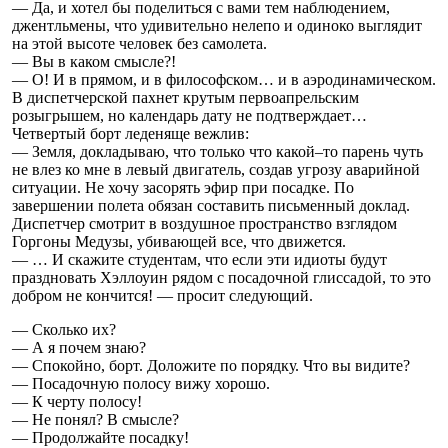
— Да, и хотел бы поделиться с вами тем наблюдением,
джентльмены, что удивительно нелепо и одиноко выглядит
на этой высоте человек без самолета.
— Вы в каком смысле?!
— О! И в прямом, и в философском… и в аэродинамическом.
В диспетчерской пахнет крутым первоапрельским
розыгрышем, но календарь дату не подтверждает…
Четвертый борт леденяще вежлив:
— Земля, докладываю, что только что какой–то парень чуть
не влез ко мне в левый двигатель, создав угрозу аварийной
ситуации. Не хочу засорять эфир при посадке. По
завершении полета обязан составить письменный доклад.
Диспетчер смотрит в воздушное пространство взглядом
Горгоны Медузы, убивающей все, что движется.
— … И скажите студентам, что если эти идиоты будут
праздновать Хэллоуин рядом с посадочной глиссадой, то это
добром не кончится! — просит следующий.
— Сколько их?
— А я почем знаю?
— Спокойно, борт. Доложите по порядку. Что вы видите?
— Посадочную полосу вижу хорошо.
— К черту полосу!
— Не понял? В смысле?
— Продолжайте посадку!