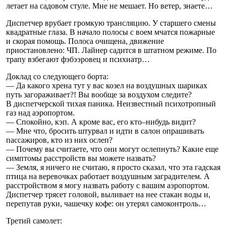
летает на садовом стуле. Мне не мешает. Но ветер, знаете…
Диспетчер врубает громкую трансляцию. У старшего смены
квадратные глаза. В начало полосы с воем мчатся пожарные
и скорая помощь. Полоса очищена, движение
приостановлено: ЧП. Лайнер садится в штатном режиме. По
трапу взбегают фэбээровец и психиатр…
Доклад со следующего борта:
— Да какого хрена тут у вас козел на воздушных шариках
путь загораживает?! Вы вообще за воздухом следите?
В диспетчерской тихая паника. Неизвестный психотропный
газ над аэропортом.
— Спокойно, кэп. А кроме вас, его кто–нибудь видит?
— Мне что, бросить штурвал и идти в салон опрашивать
пассажиров, кто из них ослеп?
— Почему вы считаете, что они могут ослепнуть? Какие еще
симптомы расстройств вы можете назвать?
— Земля, я ничего не считаю, я просто сказал, что эта гадская
птица на веревочках работает воздушным заградителем. А
расстройством я могу назвать работу с вашим аэропортом.
Диспетчер трясет головой, выливает на нее стакан воды и,
перепутав руки, чашечку кофе: он утерял самоконтроль…
Третий самолет: