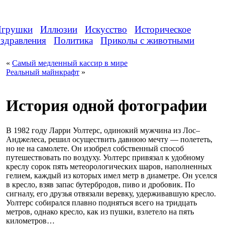
грушки
Иллюзии
Искусство
Историческое
здравления
Политика
Приколы с животными
«
Самый медленный кассир в мире
Реальный майнкрафт
»
История одной фотографии
В 1982 году Ларри Уолтерс, одинокий мужчина из Лос–
Анджелеса, решил осуществить давнюю мечту — полететь,
но не на самолете. Он изобрел собственный способ
путешествовать по воздуху. Уолтерс привязал к удобному
креслу сорок пять метеорологических шаров, наполненных
гелием, каждый из которых имел метр в диаметре. Он уселся
в кресло, взяв запас бутербродов, пиво и дробовик. По
сигналу, его друзья отвязали веревку, удерживавшую кресло.
Уолтерс собирался плавно подняться всего на тридцать
метров, однако кресло, как из пушки, взлетело на пять
километров…