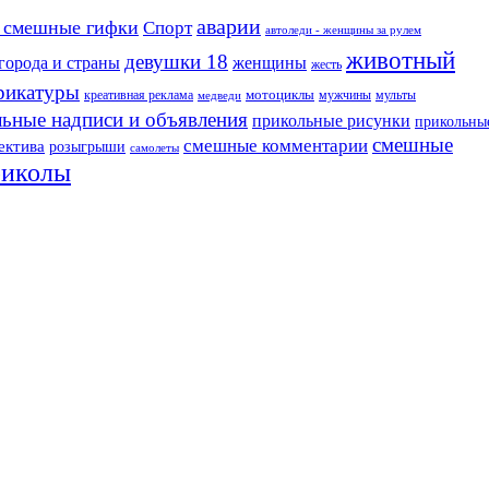
аварии
 смешные гифки
Спорт
автоледи - женщины за рулем
животный
девушки 18
города и страны
женщины
жесть
рикатуры
креативная реклама
мотоциклы
мужчины
мульты
медведи
ьные надписи и объявления
прикольные рисунки
прикольны
смешные
смешные комментарии
ектива
розыгрыши
самолеты
риколы