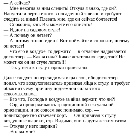
— А сейчас?
— Мне некогда за ним следить! Откуда я знаю, где он?!
Напустили черт–те кого в посадочный эшелон и требуют
следить за ними! Плевать мне, где он сейчас болтается!
— Спокойно, кэп. Вы можете его описать?
— Идиот на садовом стуле!
— А почему он летает?
— А потому что он идиот! Вот поймайте и спросите, почему
он летает!
— Что его в воздухе–то держит? — в отчаянье надрывается
диспетчер. — Какая сила? Какое летательное средство? Не
может же он на стуле летать!!!
— Так у него к стулу шарики привязаны.
Далее следует непереводимая игра слов, ибо диспетчер
понял, что воздухоплаватель привязал яйца к стулу, и требует
объяснить ему причину подъемной силы этого
сексомазахизма.
— Его что, Господь в воздухе за яйца держит, что ли?!
— Сэр, я придерживаюсь традиционной сексуальной
ориентации, и не совсем вас понимаю, сэр, —
политкорректно отвечает борт. — Он привязал к стулу
воздушные шарики, сэр. Видимо, они надуты легким газом.
— Откуда у него шарики?
— Это вы мне?