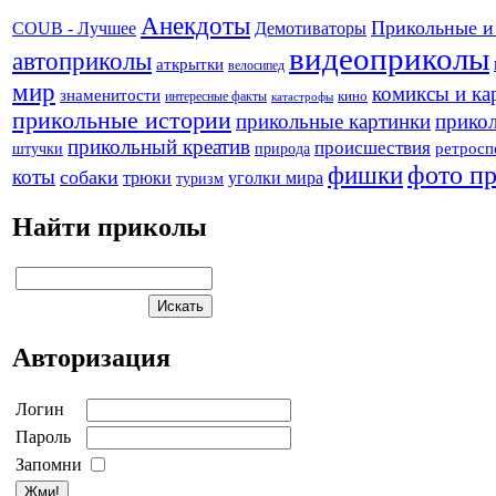
Анекдоты
Прикольные и
Демотиваторы
COUB - Лучшее
видеоприколы
автоприколы
аткрытки
велосипед
мир
комиксы и ка
знаменитости
кино
интересные факты
катастрофы
прикольные истории
прикольные картинки
прикол
прикольный креатив
происшествия
штучки
природа
ретросп
фото п
фишки
коты
собаки
трюки
уголки мира
туризм
Найти приколы
Авторизация
Логин
Пароль
Запомни