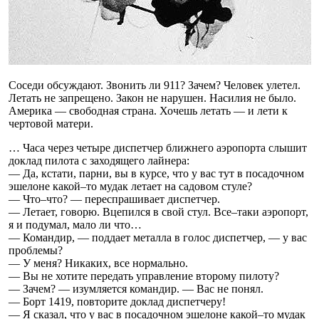
Соседи обсуждают. Звонить ли 911? Зачем? Человек улетел.
Летать не запрещено. Закон не нарушен. Насилия не было.
Америка — свободная страна. Хочешь летать — и лети к
чертовой матери.
… Часа через четыре диспетчер ближнего аэропорта слышит
доклад пилота с заходящего лайнера:
— Да, кстати, парни, вы в курсе, что у вас тут в посадочном
эшелоне какой–то мудак летает на садовом стуле?
— Что–что? — переспрашивает диспетчер.
— Летает, говорю. Вцепился в свой стул. Все–таки аэропорт,
я и подумал, мало ли что…
— Командир, — поддает металла в голос диспетчер, — у вас
проблемы?
— У меня? Никаких, все нормально.
— Вы не хотите передать управление второму пилоту?
— Зачем? — изумляется командир. — Вас не понял.
— Борт 1419, повторите доклад диспетчеру!
— Я сказал, что у вас в посадочном эшелоне какой–то мудак