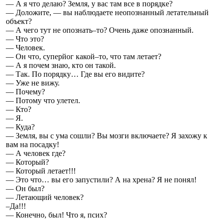
— А я что делаю? Земля, у вас там все в порядке?
— Доложите, — вы наблюдаете неопознанный летательный
объект?
— А чего тут не опознать–то? Очень даже опознанный.
— Что это?
— Человек.
— Он что, суперйог какой–то, что там летает?
— А я почем знаю, кто он такой.
— Так. По порядку… Где вы его видите?
— Уже не вижу.
— Почему?
— Потому что улетел.
— Кто?
— Я.
— Куда?
— Земля, вы с ума сошли? Вы мозги включаете? Я захожу к
вам на посадку!
— А человек где?
— Который?
— Который летает!!!
— Это что… вы его запустили? А на хрена? Я не понял!
— Он был?
— Летающий человек?
–Да!!!
— Конечно, был! Что я, псих?