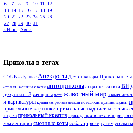
6
7
8
9
10
11
12
13
14
15
16
17
18
19
20
21
22
23
24
25
26
27
28
29
30
31
« Июн
Авг »
Приколы в тегах
Анекдоты
Прикольные и
Демотиваторы
COUB - Лучшее
ви
автоприколы
аткрытки
велосипед
автоледи - женщины за рулем
животный мир
девушки 18
женщины
знаменитост
жесть
п
и карикатуры
креативная реклама
мотоциклы
мужчины
мульты
медведи
прикольные картинки
прикольные надписи и объявле
прикольный креатив
происшествия
штучки
природа
ретросп
смешные коты
собаки
комментарии
трюки
уголки 
туризм