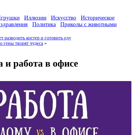
грушки
Иллюзии
Искусство
Историческое
здравления
Политика
Приколы с животными
ет разводить костер и готовить еду
о гены творят чудеса
»
а и работа в офисе