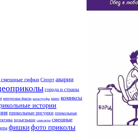
аварии
 смешные гифки
Спорт
деоприколы
города и страны
комиксы
и
кино
интересные факты
катастрофы
рикольные истории
ния
прикольные рисунки
прикольные
смешные
ектива
розыгрыши
самолеты
фото приколы
фишки
мира