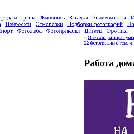
орода и страны
Живопись
Загадки
Знаменитости
И
а
Нейросети
Отморозки
Подборки фотографий
По
Спорт
Фотожаба
Фотоприколы
Цитаты
Эротика
«
Обезьяна, которая уме
22 фотографии о том, чт
Работа дом