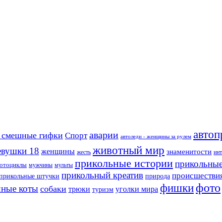
автоп
аварии
 смешные гифки
Спорт
автоледи - женщины за рулем
животный мир
евушки 18
женщины
знаменитости
жесть
ин
прикольные истории
прикольные
отоциклы
мужчины
мульты
прикольный креатив
происшестви
прикольные штучки
природа
фото
фишки
ные коты
собаки
трюки
уголки мира
туризм