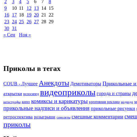
2
3
4
5
6
7
8
9
10
11
12
13
14
15
16
17
18
19
20
21
22
23
24
25
26
27
28
29
30
31
« Сен
Ноя »
Приколы в тегах
Анекдоты
Прикольные и
Демотиваторы
COUB - Лучшее
видеоприколы
д
города и страны
аткрытки
велосипед
комиксы и карикатуры
кино
креативная реклама
м
катастрофы
медведи
прикольные надписи и объявления
прикольные рисунки
смеш
смешные комментарии
ретроспектива
розыгрыши
самолеты
приколы