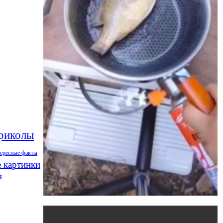
риколы
тересные факты
 картинки
я