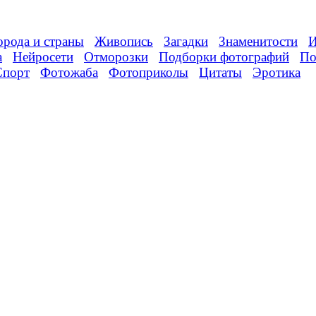
орода и страны
Живопись
Загадки
Знаменитости
И
а
Нейросети
Отморозки
Подборки фотографий
По
Спорт
Фотожаба
Фотоприколы
Цитаты
Эротика