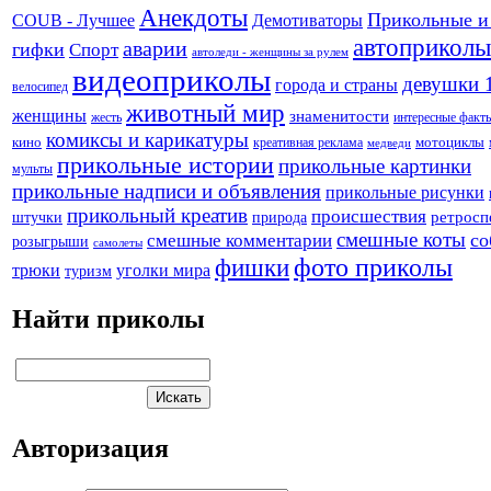
Анекдоты
Прикольные и
Демотиваторы
COUB - Лучшее
автоприколы
аварии
гифки
Спорт
автоледи - женщины за рулем
видеоприколы
девушки 
города и страны
велосипед
животный мир
женщины
знаменитости
жесть
интересные факт
комиксы и карикатуры
кино
креативная реклама
мотоциклы
медведи
прикольные истории
прикольные картинки
мульты
прикольные надписи и объявления
прикольные рисунки
прикольный креатив
происшествия
штучки
природа
ретросп
смешные коты
со
смешные комментарии
розыгрыши
самолеты
фото приколы
фишки
трюки
уголки мира
туризм
Найти приколы
Авторизация