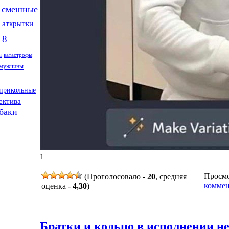
 смешные
аткрытки
18
ы
катастрофы
мужчины
прикольные
ектива
баки
1
Просмот
(Проголосовало -
20
, средняя
коммен
оценка -
4,30
)
Братки и кольцо в исполнении н