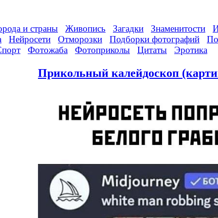
орода и страны
Живопись
Загадки
Знаменитости
И
а
Нейросети
Отморозки
Подборки фотографий
По
Спорт
Фотожаба
Фотоприколы
Цитаты
Эротика
Прикольный калейдоскоп (карти