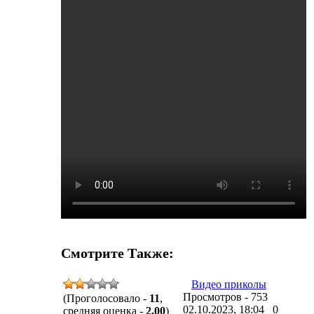
Смотрите Также:
Видео приколы
Просмотров - 753
(Проголосовало -
11
,
02.10.2023, 18:04
0
средняя оценка -
2,00
)