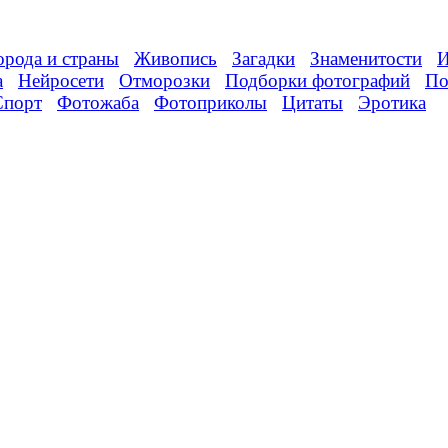
орода и страны
Живопись
Загадки
Знаменитости
И
а
Нейросети
Отморозки
Подборки фотографий
По
Спорт
Фотожаба
Фотоприколы
Цитаты
Эротика