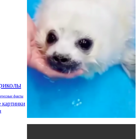
риколы
тересные факты
 картинки
я