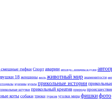
автоп
аварии
 смешные гифки
Спорт
автоледи - женщины за рулем
животный мир
евушки 18
женщины
знаменитости
жесть
ин
прикольные истории
прикольные
отоциклы
мужчины
мульты
прикольный креатив
происшестви
прикольные штучки
природа
фото
фишки
ные коты
собаки
трюки
уголки мира
туризм