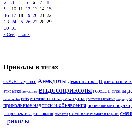
2
3
4
5
6
7
8
9
10
11
12
13
14
15
16
17
18
19
20
21
22
23
24
25
26
27
28
29
30
31
« Сен
Ноя »
Приколы в тегах
Анекдоты
Прикольные и
Демотиваторы
COUB - Лучшее
видеоприколы
д
города и страны
аткрытки
велосипед
комиксы и карикатуры
кино
креативная реклама
м
катастрофы
медведи
прикольные надписи и объявления
прикольные рисунки
смеш
смешные комментарии
ретроспектива
розыгрыши
самолеты
приколы