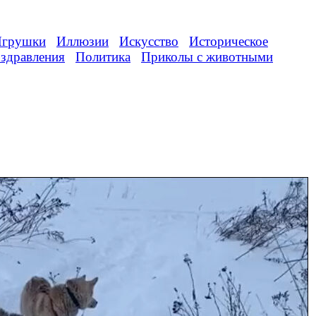
грушки
Иллюзии
Искусство
Историческое
здравления
Политика
Приколы с животными