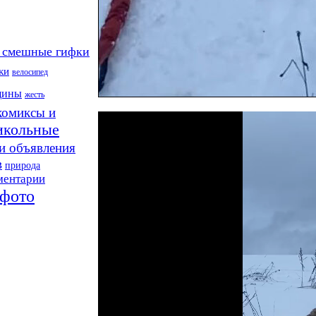
 смешные гифки
ки
велосипед
щины
жесть
комиксы и
икольные
и объявления
в
природа
ментарии
фото