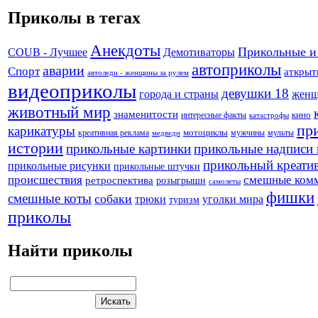
Приколы в тегах
Анекдоты
Прикольные и
Демотиваторы
COUB - Лучшее
автоприколы
аварии
Спорт
аткрыт
автоледи - женщины за рулем
видеоприколы
девушки 18
города и страны
жен
животный мир
знаменитости
кино
интересные факты
катастрофы
пр
карикатуры
креативная реклама
мотоциклы
мужчины
мульты
медведи
истории
прикольные картинки
прикольные надписи 
прикольный креати
прикольные рисунки
прикольные штучки
происшествия
смешные ком
ретроспектива
розыгрыши
самолеты
фишки
смешные коты
собаки
трюки
уголки мира
туризм
приколы
Найти приколы