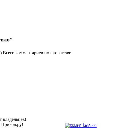
тило”
2) Всего комментариев пользователя:
т владельцев!
а Прикол.ру!