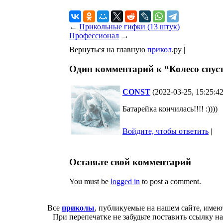
←
Прикольные гифки (13 штук)
Профессионал
→
Вернуться на главную
прикол
.ру |
Один комментарий к “Колесо спус
CONST
(2022-03-25, 15:25:4
Батарейка кончилась!!!! :))))
Войдите, чтобы ответить
|
Оставьте свой комментарий
You must be
logged in
to post a comment.
Все
приколы
, публикуемые на нашем сайте, имею
При перепечатке не забудьте поставить ссылку н