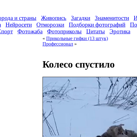
орода и страны
Живопись
Загадки
Знаменитости
И
а
Нейросети
Отморозки
Подборки фотографий
По
Спорт
Фотожаба
Фотоприколы
Цитаты
Эротика
«
Прикольные гифки (13 штук)
Профессионал
»
Колесо спустило