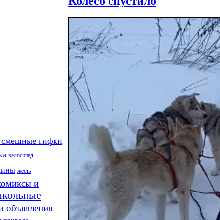
Колесо спустило
 смешные гифки
ки
велосипед
щины
жесть
комиксы и
икольные
и объявления
в
природа