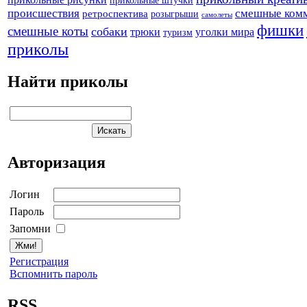
происшествия
смешные ком
ретроспектива
розыгрыши
самолеты
фишки
смешные коты
собаки
трюки
уголки мира
туризм
приколы
Найти приколы
Авторизация
Логин
Пароль
Запомни
Регистрация
Вспомнить пароль
RSS