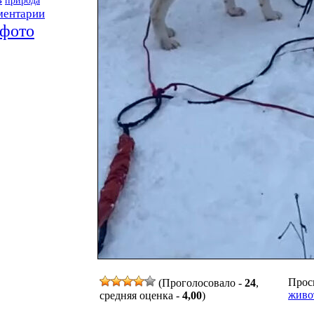
ментарии
фото
Просм
(Проголосовало -
24
,
живо
средняя оценка -
4,00
)