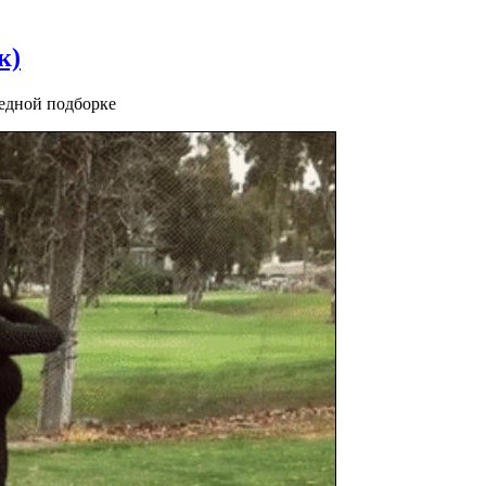
к)
едной подборке