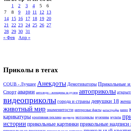
1
2
3
4
5
6
7
8
9
10
11
12
13
14
15
16
17
18
19
20
21
22
23
24
25
26
27
28
29
30
31
« Фев
Апр »
Приколы в тегах
Анекдоты
Прикольные и
Демотиваторы
COUB - Лучшее
автоприколы
аварии
Спорт
аткрыт
автоледи - женщины за рулем
видеоприколы
девушки 18
города и страны
жен
животный мир
знаменитости
кино
интересные факты
катастрофы
пр
карикатуры
креативная реклама
мотоциклы
мужчины
мульты
медведи
истории
прикольные картинки
прикольные надписи 
прикольный креати
прикольные рисунки
прикольные штучки