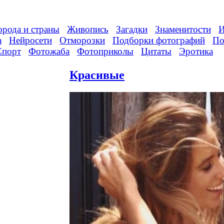
орода и страны
Живопись
Загадки
Знаменитости
И
а
Нейросети
Отморозки
Подборки фотографий
По
Спорт
Фотожаба
Фотоприколы
Цитаты
Эротика
Красивые