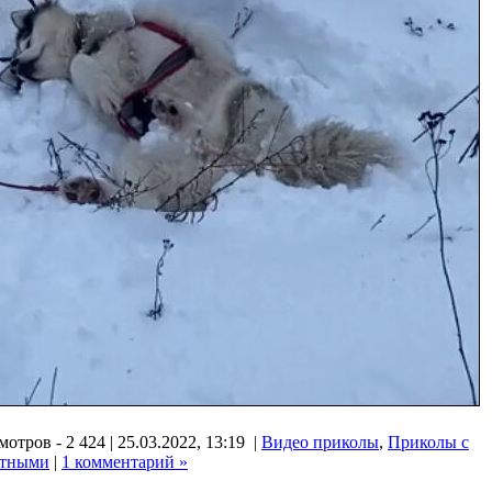
отров - 2 424 | 25.03.2022, 13:19 |
Видео приколы
,
Приколы с
тными
|
1 комментарий »