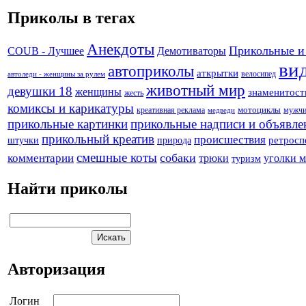
Приколы в тегах
Анекдоты
Прикольные и
Демотиваторы
COUB - Лучшее
ви
автоприколы
аткрытки
велосипед
автоледи - женщины за рулем
животный мир
девушки 18
женщины
знаменитост
жесть
комиксы и карикатуры
креативная реклама
мотоциклы
мужч
медведи
прикольные картинки
прикольные надписи и объявле
прикольный креатив
происшествия
штучки
природа
ретросп
смешные коты
собаки
комментарии
трюки
уголки 
туризм
Найти приколы
Авторизация
Логин