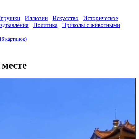
грушки
Иллюзии
Искусство
Историческое
здравления
Политика
Приколы с животными
16 картинок)
 месте