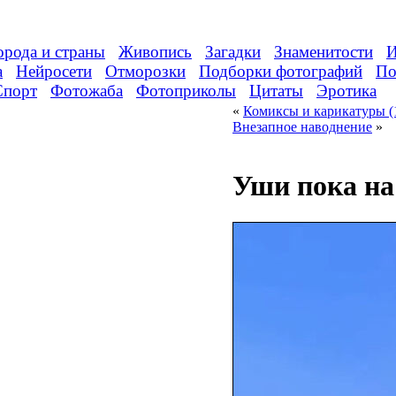
орода и страны
Живопись
Загадки
Знаменитости
И
а
Нейросети
Отморозки
Подборки фотографий
По
Спорт
Фотожаба
Фотоприколы
Цитаты
Эротика
«
Комиксы и карикатуры (
Внезапное наводнение
»
Уши пока на