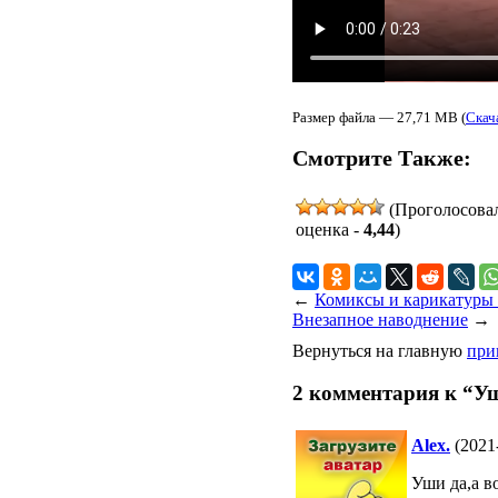
Размер файла — 27,71 MB (
Скач
Смотрите Также:
(Проголосова
оценка -
4,44
)
←
Комиксы и карикатуры 
Внезапное наводнение
→
Вернуться на главную
при
2 комментария к “Уш
Alex.
(2021
Уши да,а во