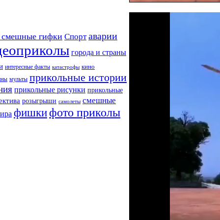
аварии
 смешные гифки
Спорт
деоприколы
города и страны
и
кино
интересные факты
катастрофы
прикольные истории
ины
мульты
ния
прикольные рисунки
прикольные
смешные
ектива
розыгрыши
самолеты
фото приколы
фишки
мира