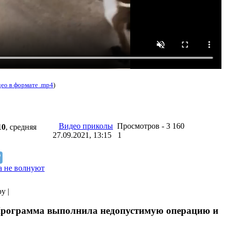
део в формате .mp4
)
Видео приколы
Просмотров - 3 160
10
, средняя
27.09.2021, 13:15
1
 не волнуют
ру |
Программа выполнила недопустимую операцию и