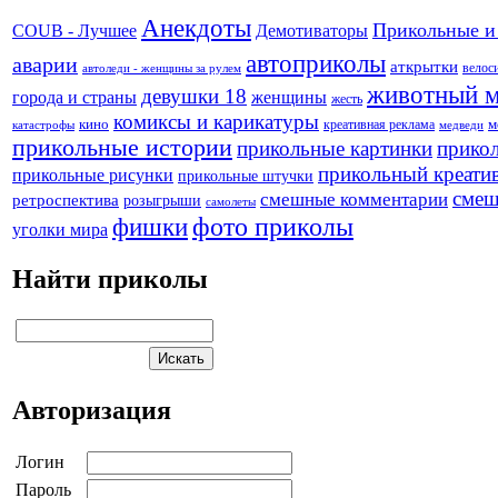
Анекдоты
Прикольные и
Демотиваторы
COUB - Лучшее
автоприколы
аварии
аткрытки
велос
автоледи - женщины за рулем
животный 
девушки 18
города и страны
женщины
жесть
комиксы и карикатуры
кино
креативная реклама
м
катастрофы
медведи
прикольные истории
прикольные картинки
прикол
прикольный креати
прикольные рисунки
прикольные штучки
смеш
смешные комментарии
ретроспектива
розыгрыши
самолеты
фото приколы
фишки
уголки мира
Найти приколы
Авторизация
Логин
Пароль