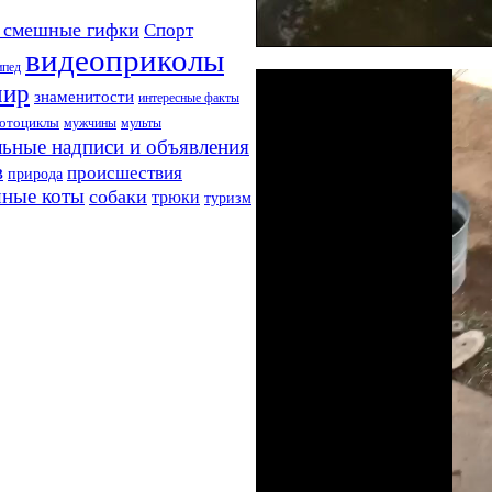
 смешные гифки
Спорт
видеоприколы
ипед
мир
знаменитости
интересные факты
отоциклы
мужчины
мульты
ьные надписи и объявления
в
происшествия
природа
ные коты
собаки
трюки
туризм