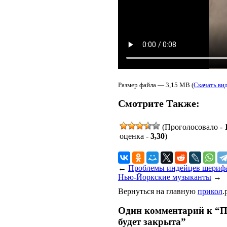
Размер файла — 3,15 MB (
Скачать ви
Смотрите Также:
(Проголосовало -
оценка -
3,30
)
←
Проблемы индейцев шерифа
Нью-Йоркские музыканты
→
Вернуться на главную
прикол
.
Один комментарий к “
будет закрыта”