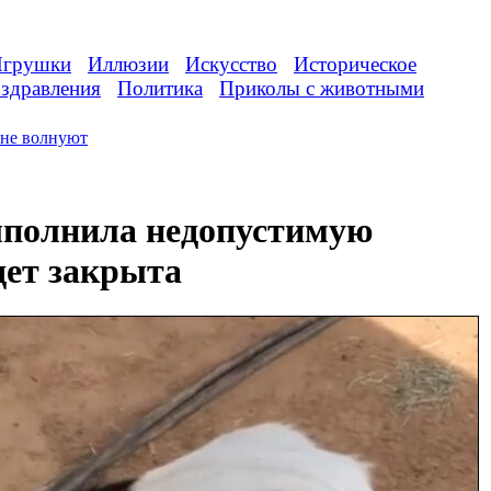
грушки
Иллюзии
Искусство
Историческое
здравления
Политика
Приколы с животными
не волнуют
полнила недопустимую
дет закрыта