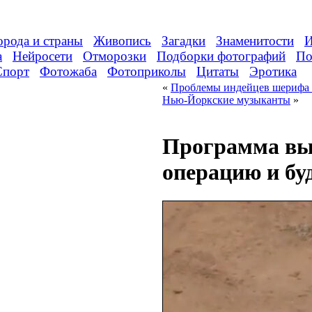
орода и страны
Живопись
Загадки
Знаменитости
И
а
Нейросети
Отморозки
Подборки фотографий
По
Спорт
Фотожаба
Фотоприколы
Цитаты
Эротика
«
Проблемы индейцев шерифа 
Нью-Йоркские музыканты
»
Программа вы
операцию и бу