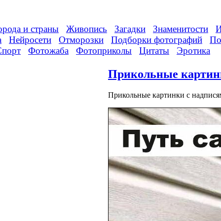
орода и страны
Живопись
Загадки
Знаменитости
И
а
Нейросети
Отморозки
Подборки фотографий
По
Спорт
Фотожаба
Фотоприколы
Цитаты
Эротика
Прикольные картинк
Прикольные картинки с надпися