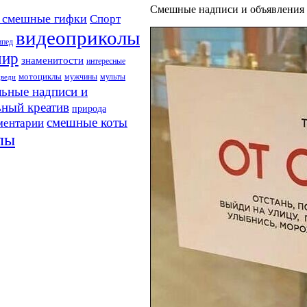
Смешные надписи и объявления 
 смешные гифки
Спорт
видеоприколы
ипед
мир
знаменитости
интересные
мотоциклы
мужчины
мульты
дведи
ьные надписи и
ьный креатив
природа
смешные коты
ментарии
лы