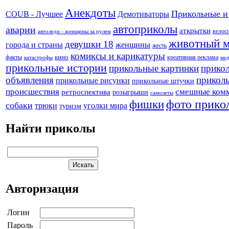
Анекдоты
Прикольные и
Демотиваторы
COUB - Лучшее
автоприколы
аварии
аткрытки
велос
автоледи - женщины за рулем
животный 
девушки 18
города и страны
женщины
жесть
комиксы и карикатуры
кино
креативная реклама
факты
катастрофы
ме
прикольные истории
прикольные картинки
прикол
объявления
прикол
прикольные рисунки
прикольные штучки
происшествия
смешные ком
ретроспектива
розыгрыши
самолеты
фото прико
фишки
собаки
трюки
уголки мира
туризм
Найти приколы
Авторизация
Логин
Пароль