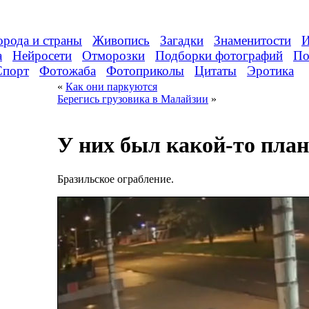
орода и страны
Живопись
Загадки
Знаменитости
И
а
Нейросети
Отморозки
Подборки фотографий
По
Спорт
Фотожаба
Фотоприколы
Цитаты
Эротика
«
Как они паркуются
Берегись грузовика в Малайзии
»
У них был какой-то план
Бразильское ограбление.