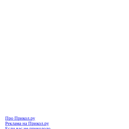
Про Прикол.ру
Реклама на Прикол.ру
Если вас не прикололо