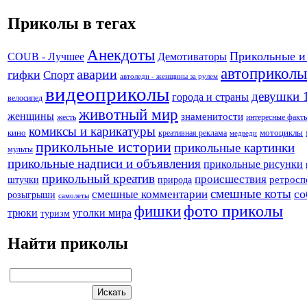
Приколы в тегах
Анекдоты
Прикольные и
Демотиваторы
COUB - Лучшее
автоприколы
аварии
гифки
Спорт
автоледи - женщины за рулем
видеоприколы
девушки 
города и страны
велосипед
животный мир
женщины
знаменитости
жесть
интересные факт
комиксы и карикатуры
кино
креативная реклама
мотоциклы
медведи
прикольные истории
прикольные картинки
мульты
прикольные надписи и объявления
прикольные рисунки
прикольный креатив
происшествия
штучки
природа
ретросп
смешные коты
со
смешные комментарии
розыгрыши
самолеты
фото приколы
фишки
трюки
уголки мира
туризм
Найти приколы