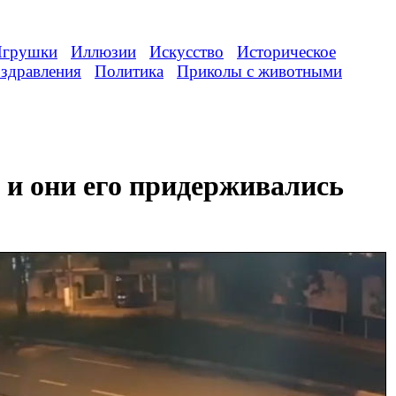
грушки
Иллюзии
Искусство
Историческое
здравления
Политика
Приколы с животными
 и они его придерживались