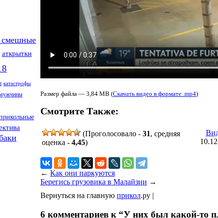
 смешные
аткрытки
18
ы
катастрофы
Размер файла — 3,84 MB (
Скачать видео в формате .mp4
)
мужчины
Смотрите Также:
прикольные
ектива
Вид
(Проголосовало -
31
, средняя
баки
10.12
оценка -
4,45
)
←
Как они паркуются
Берегись грузовика в Малайзии
→
Вернуться на главную
прикол
.ру |
6 комментариев к “У них был какой-то п