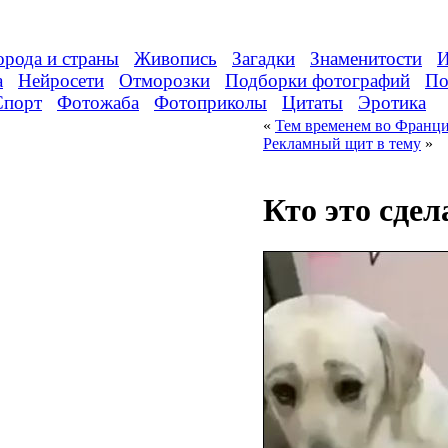
орода и страны
Живопись
Загадки
Знаменитости
И
а
Нейросети
Отморозки
Подборки фотографий
По
Спорт
Фотожаба
Фотоприколы
Цитаты
Эротика
«
Тем временем во Франц
Рекламный щит в тему
»
Кто это сдел