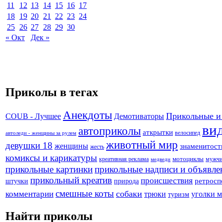
11
12
13
14
15
16
17
18
19
20
21
22
23
24
25
26
27
28
29
30
« Окт
Дек »
Приколы в тегах
Анекдоты
Прикольные и
Демотиваторы
COUB - Лучшее
ви
автоприколы
аткрытки
велосипед
автоледи - женщины за рулем
животный мир
девушки 18
женщины
знаменитост
жесть
комиксы и карикатуры
креативная реклама
мотоциклы
мужч
медведи
прикольные картинки
прикольные надписи и объявле
прикольный креатив
происшествия
штучки
природа
ретросп
смешные коты
собаки
комментарии
трюки
уголки 
туризм
Найти приколы