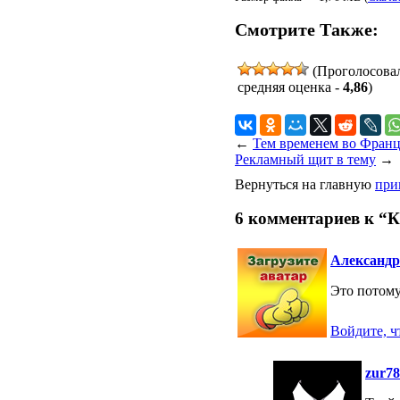
Смотрите Также:
(Проголосова
средняя оценка -
4,86
)
←
Тем временем во Фран
Рекламный щит в тему
→
Вернуться на главную
при
6 комментариев к “К
Александр
Это потом
Войдите, ч
zur78