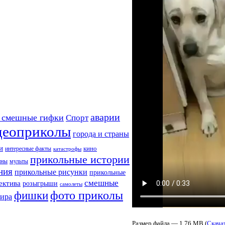
аварии
 смешные гифки
Спорт
деоприколы
города и страны
и
кино
интересные факты
катастрофы
прикольные истории
ины
мульты
ния
прикольные рисунки
прикольные
смешные
ектива
розыгрыши
самолеты
фото приколы
фишки
мира
Размер файла — 1,76 MB (
Скача