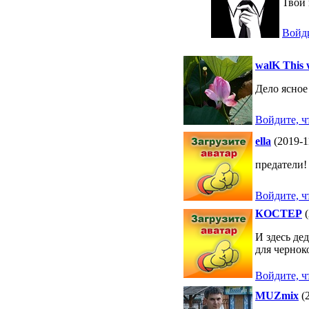
Твой
Войди
walK This
Дело ясное
Войдите, ч
ella
(2019-1
предатели!
Войдите, ч
КОСТЕР
(
И здесь де
для черно
Войдите, ч
MUZmix
(2