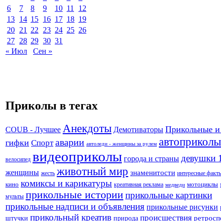
6
7
8
9
10
11
12
13
14
15
16
17
18
19
20
21
22
23
24
25
26
27
28
29
30
31
« Июл
Сен »
Приколы в тегах
Анекдоты
Прикольные и
Демотиваторы
COUB - Лучшее
автоприколы
аварии
гифки
Спорт
автоледи - женщины за рулем
видеоприколы
девушки 
города и страны
велосипед
животный мир
женщины
знаменитости
жесть
интересные факт
комиксы и карикатуры
кино
креативная реклама
мотоциклы
медведи
прикольные истории
прикольные картинки
мульты
прикольные надписи и объявления
прикольные рисунки
прикольный креатив
происшествия
штучки
природа
ретросп