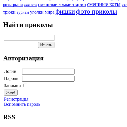
смешные коты
со
смешные комментарии
розыгрыши
самолеты
фото приколы
фишки
трюки
уголки мира
туризм
Найти приколы
Авторизация
Логин
Пароль
Запомни
Регистрация
Вспомнить пароль
RSS