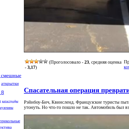
Пр
(Проголосовало -
23
, средняя оценка
ко
-
3,17
)
 смешные
аткрытки
Спасательная операция преврати
18
ы
катастрофы
Рэйнбоу-Бич, Квинсленд. Французские туристы пыта
утонуть. Но что-то пошло не так. Автомобиль был вз
мужчины
прикольные
ектива