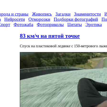
орода и страны
Живопись
Загадки
Знаменитости
И
а
Нейросети
Отморозки
Подборки фотографий
По
Спорт
Фотожаба
Фотоприколы
Цитаты
Эротика
83 км/ч на пятой точке
Спуск на пластиковой ледянке с 150-метрового лыж