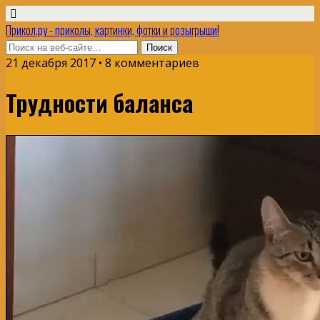
Прикол.ру - приколы, картинки, фотки и розыгрыши!
21 декабря 2017 • 8 комментариев
Трудности баланса