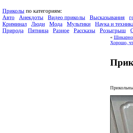
Приколы
по категориям:
Авто
Анекдоты
Видео приколы
Высказывания
г
Криминал
Люди
Мода
Мультики
Наука и техник
Природа
Пятница
Разное
Рассказы
Розыгрыш
«
Шикарное
Хорошо, чт
Прик
Прикольны