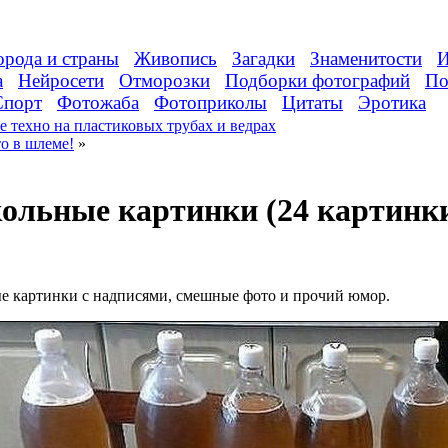
орода и страны
Живопись
Загадки
Знаменитости
И
а
Нейросети
Отморозки
Подборки фотографий
По
Спорт
Фотожаба
Фотоприколы
Цитаты
Эротика
 техно на пластиковых трубах и ведрах
о в шлеме!
»
ольные картинки (24 картинк
е картинки с надписями, смешные фото и прочий юмор.