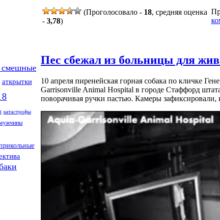
Пр
(Проголосовало -
18
, средняя оценка
ко
-
3,78
)
Пес сбежал из больницы для жив
 смешные
10 апреля пиренейская горная собака по кличке Ген
аткрытки
Garrisonville Animal Hospital в городе Стаффорд шт
18
поворачивая ручки пастью. Камеры зафиксировали, 
ы
катастрофы
мужчины
прикольные
ектива
баки