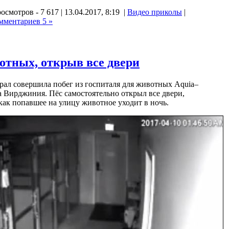
осмотров - 7 617 | 13.04.2017, 8:19 |
Видео приколы
|
мментариев 5 »
отных, открыв все двери
ерал совершила побег из госпиталя для животных Aquia–
ата Вирджиния. Пёс самостоятельно открыл все двери,
как попавшее на улицу животное уходит в ночь.