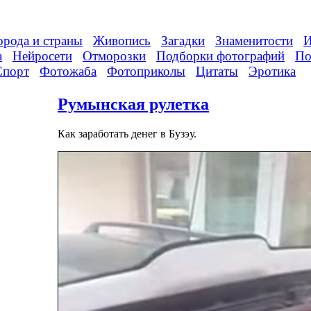
орода и страны
Живопись
Загадки
Знаменитости
И
а
Нейросети
Отморозки
Подборки фотографий
По
Спорт
Фотожаба
Фотоприколы
Цитаты
Эротика
Румынская рулетка
Как заработать денег в Бузэу.