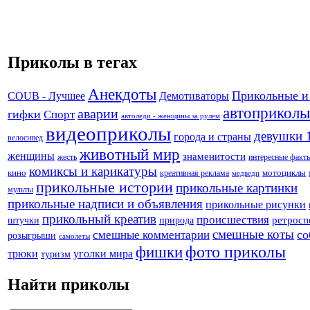
Приколы в тегах
Анекдоты
Прикольные и
Демотиваторы
COUB - Лучшее
автоприколы
аварии
гифки
Спорт
автоледи - женщины за рулем
видеоприколы
девушки 
города и страны
велосипед
животный мир
женщины
знаменитости
жесть
интересные факт
комиксы и карикатуры
кино
креативная реклама
мотоциклы
медведи
прикольные истории
прикольные картинки
мульты
прикольные надписи и объявления
прикольные рисунки
прикольный креатив
происшествия
штучки
природа
ретросп
смешные коты
со
смешные комментарии
розыгрыши
самолеты
фото приколы
фишки
трюки
уголки мира
туризм
Найти приколы