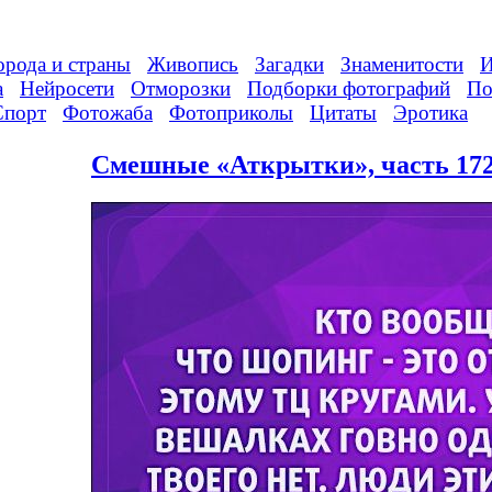
орода и страны
Живопись
Загадки
Знаменитости
И
а
Нейросети
Отморозки
Подборки фотографий
По
Спорт
Фотожаба
Фотоприколы
Цитаты
Эротика
Смешные «Аткрытки», часть 172