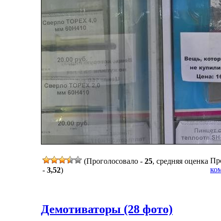
Про
(Проголосовало -
25
, средняя оценка
ко
-
3,52
)
Демотиваторы (28 фото)