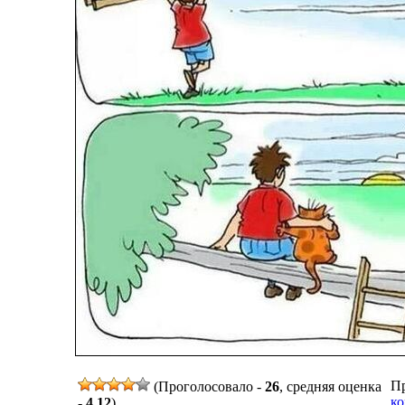
Пр
(Проголосовало -
26
, средняя оценка
ко
-
4,12
)