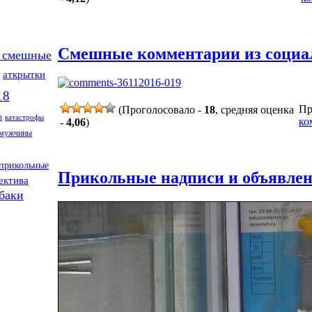
Смешные комментарии из социаль
 смешные
аткрытки
18
Пр
(Проголосовало -
18
, средняя оценка
ы
катастрофы
ко
-
4,06
)
мужчины
прикольные
Прикольные надписи и объявлен
ектива
баки