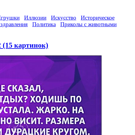
грушки
Иллюзии
Искусство
Историческое
здравления
Политика
Приколы с животными
 (15 картинок)