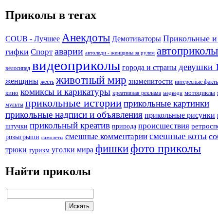
Приколы в тегах
Анекдоты
Прикольные и
Демотиваторы
COUB - Лучшее
автоприколы
аварии
гифки
Спорт
автоледи - женщины за рулем
видеоприколы
девушки 
города и страны
велосипед
животный мир
женщины
знаменитости
жесть
интересные факт
комиксы и карикатуры
кино
креативная реклама
мотоциклы
медведи
прикольные истории
прикольные картинки
мульты
прикольные надписи и объявления
прикольные рисунки
прикольный креатив
происшествия
штучки
природа
ретросп
смешные коты
со
смешные комментарии
розыгрыши
самолеты
фото приколы
фишки
трюки
уголки мира
туризм
Найти приколы