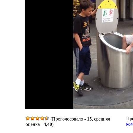
Про
(Проголосовало -
15
, средняя
ком
оценка -
4,40
)