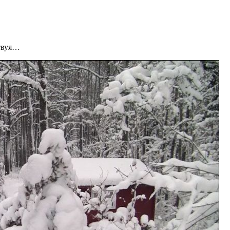
твуя…