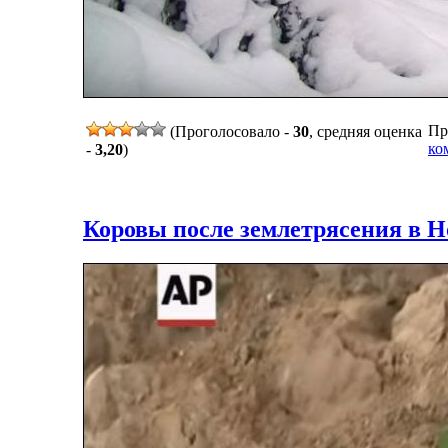
Пр
(Проголосовало -
30
, средняя оценка
ко
-
3,20
)
Коровы после землетрясения в Н