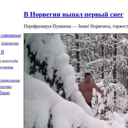
В Норвегии выпал первый снег
Перефразируя Пушкина — Зима! Норвежец, торжес
 смешные
аткрытки
18
ы
катастрофы
мужчины
прикольные
ектива
баки