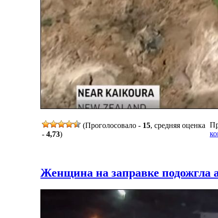
Пр
(Проголосовало -
15
, средняя оценка
ко
-
4,73
)
Женщина на заправке подожгла 