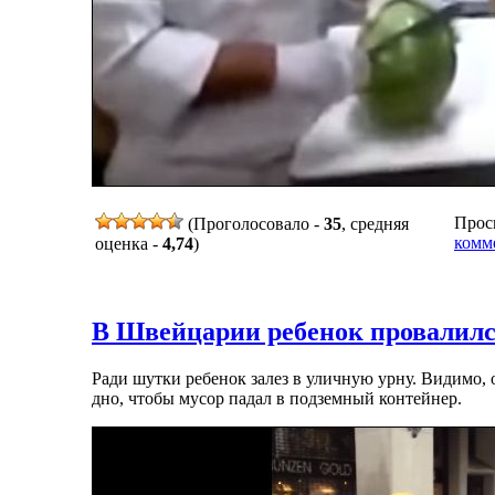
Просм
(Проголосовало -
35
, средняя
комм
оценка -
4,74
)
В Швейцарии ребенок провалилс
Ради шутки ребенок залез в уличную урну. Видимо, о
дно, чтобы мусор падал в подземный контейнер.