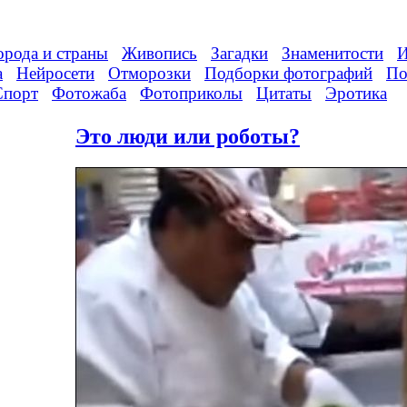
орода и страны
Живопись
Загадки
Знаменитости
И
а
Нейросети
Отморозки
Подборки фотографий
По
Спорт
Фотожаба
Фотоприколы
Цитаты
Эротика
Это люди или роботы?