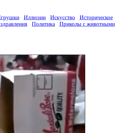
грушки
Иллюзии
Искусство
Историческое
здравления
Политика
Приколы с животными