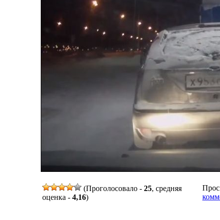
Просм
(Проголосовало -
25
, средняя
комм
оценка -
4,16
)