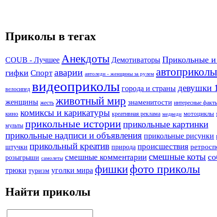
Приколы в тегах
Анекдоты
Прикольные и
Демотиваторы
COUB - Лучшее
автоприколы
аварии
гифки
Спорт
автоледи - женщины за рулем
видеоприколы
девушки 
города и страны
велосипед
животный мир
женщины
знаменитости
жесть
интересные факт
комиксы и карикатуры
кино
креативная реклама
мотоциклы
медведи
прикольные истории
прикольные картинки
мульты
прикольные надписи и объявления
прикольные рисунки
прикольный креатив
происшествия
штучки
природа
ретросп
смешные коты
со
смешные комментарии
розыгрыши
самолеты
фото приколы
фишки
трюки
уголки мира
туризм
Найти приколы