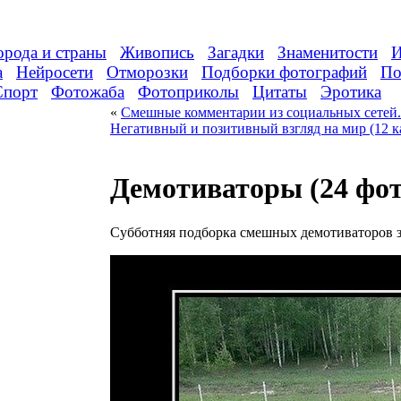
орода и страны
Живопись
Загадки
Знаменитости
И
а
Нейросети
Отморозки
Подборки фотографий
По
Спорт
Фотожаба
Фотоприколы
Цитаты
Эротика
«
Смешные комментарии из социальных сетей. 
Негативный и позитивный взгляд на мир (12 к
Демотиваторы (24 фот
Субботняя подборка смешных демотиваторов з