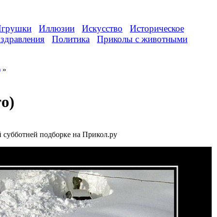
грушки
Иллюзии
Искусство
Историческое
здравления
Политика
Приколы с животными
)
»
о)
 субботней подборке на Прикол.ру