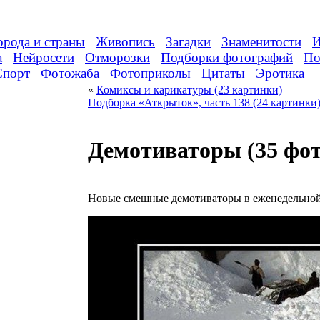
орода и страны
Живопись
Загадки
Знаменитости
И
а
Нейросети
Отморозки
Подборки фотографий
По
Спорт
Фотожаба
Фотоприколы
Цитаты
Эротика
«
Комиксы и карикатуры (23 картинки)
Подборка «Аткрыток», часть 138 (24 картинки
Демотиваторы (35 фот
Новые смешные демотиваторы в еженедельной