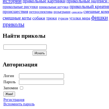
истории
прикольные картинки
прикольные надписи 
прикольный креати
прикольные рисунки
прикольные штучки
происшествия
смешные ком
ретроспектива
розыгрыши
самолеты
фишки
смешные коты
собаки
трюки
уголки мира
туризм
приколы
Найти приколы
Авторизация
Логин
Пароль
Запомни
Регистрация
Вспомнить пароль