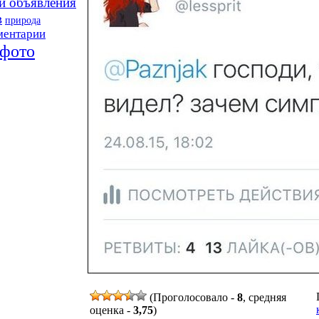
и объявления
в
природа
ментарии
фото
(Проголосовало -
8
, средняя
оценка -
3,75
)