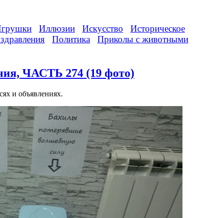
грушки
Иллюзии
Искусство
Историческое
здравления
Политика
Приколы с животными
ия, ЧАСТЬ 274 (19 фото)
сях и объявлениях.