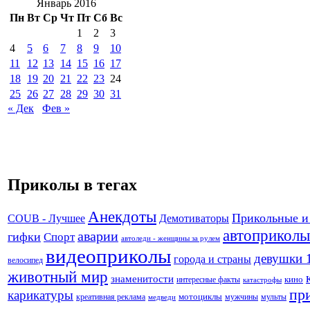
Январь 2016
Пн
Вт
Ср
Чт
Пт
Сб
Вс
1
2
3
4
5
6
7
8
9
10
11
12
13
14
15
16
17
18
19
20
21
22
23
24
25
26
27
28
29
30
31
« Дек
Фев »
Приколы в тегах
Анекдоты
Прикольные и
Демотиваторы
COUB - Лучшее
автоприколы
аварии
гифки
Спорт
автоледи - женщины за рулем
видеоприколы
девушки 
города и страны
велосипед
животный мир
знаменитости
кино
интересные факты
катастрофы
пр
карикатуры
креативная реклама
мотоциклы
мужчины
мульты
медведи