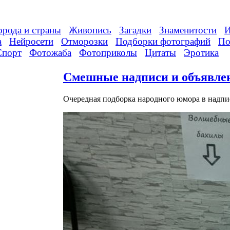
орода и страны
Живопись
Загадки
Знаменитости
И
а
Нейросети
Отморозки
Подборки фотографий
По
Спорт
Фотожаба
Фотоприколы
Цитаты
Эротика
Смешные надписи и объявлен
Очередная подборка народного юмора в надпи