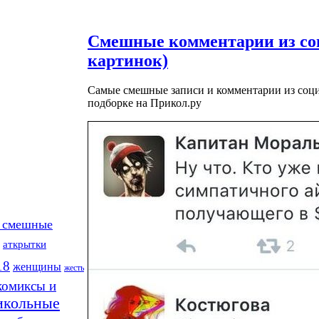
Смешные комментарии из соц
картинок)
Самые смешные записи и комментарии из соци
подборке на Прикол.ру
 смешные
аткрытки
18
женщины
жесть
комиксы и
икольные