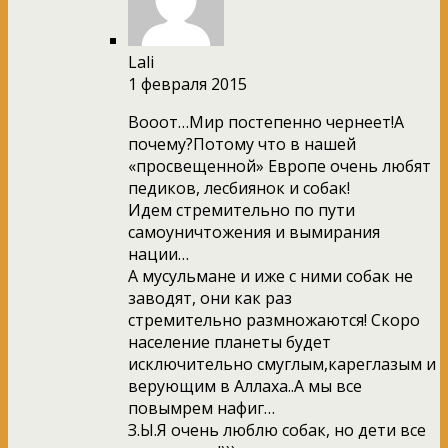
Lali
1 февраля 2015
Вооот…Мир постепенно чернеет!А
почему?Потому что в нашей
«просвещенной» Европе очень любят
педиков, лесбиянок и собак!
Идем стремительно по пути
самоуничтожения и вымирания
нации…
А мусульмане и иже с ними собак не
заводят, они как раз
стремительно размножаются! Скоро
население планеты будет
исключительно смуглым,кареглазым и
верующим в Аллаха..А мы все
повымрем нафиг…
З.Ы.Я очень люблю собак, но дети все