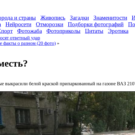
орода и страны
Живопись
Загадки
Знаменитости
И
а
Нейросети
Отморозки
Подборки фотографий
По
Спорт
Фотожаба
Фотоприколы
Цитаты
Эротика
осят ответный удар
 факты о разном (20 фото)
»
месть?
е выкрасили белой краской припаркованный на газоне ВАЗ 210