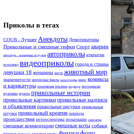
Приколы в тегах
Анекдоты
Демотиваторы
COUB - Лучшее
аварии
Прикольные и смешные гифки
Спорт
автоприколы
аткрытки
автоледи - женщины за рулем
видеоприколы
города и страны
велосипед
животный мир
девушки 18
женщины
жесть
комиксы
знаменитости
кино
интересные факты
катастрофы
и карикатуры
креативная реклама
мотоциклы
медведи
прикольные истории
мужчины
мульты
прикольные картинки
прикольные надписи
и объявления
прикольные рисунки
прикольные
прикольный креатив
штучки
природа
происшествия
ретроспектива
розыгрыши
самолеты
смешные коты
собаки
смешные комментарии
фото
фишки
трюки
уголки мира