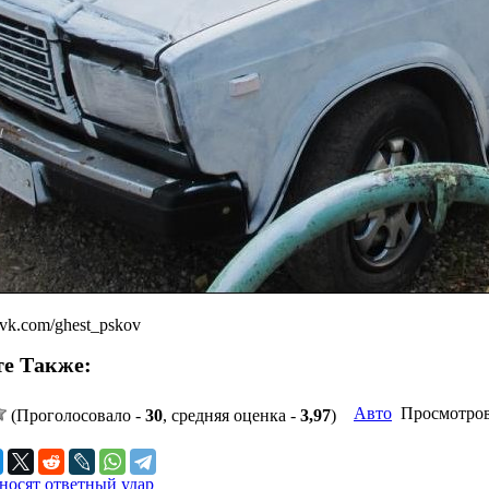
vk.com/ghest_pskov
е Также:
Авто
Просмотров 
(Проголосовало -
30
, средняя оценка -
3,97
)
носят ответный удар