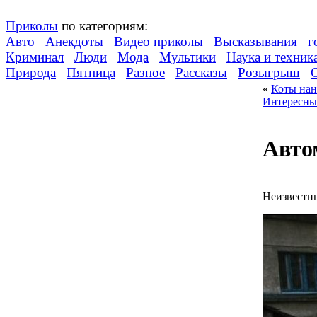
Приколы
по категориям:
Авто
Анекдоты
Видео приколы
Высказывания
г
Криминал
Люди
Мода
Мультики
Наука и техник
Природа
Пятница
Разное
Рассказы
Розыгрыш
«
Коты нан
Интересные
Авто
Неизвестны