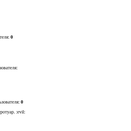
теля:
0
зователя:
ьзователя:
0
отуар. :evil: