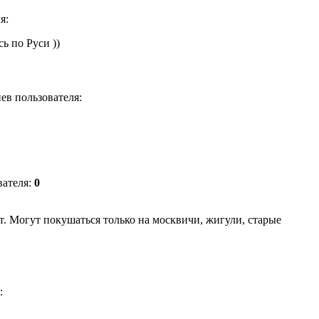
я:
ь по Руси ))
иев пользователя:
вателя:
0
т. Могут покушаться только на москвичи, жигули, старые
: