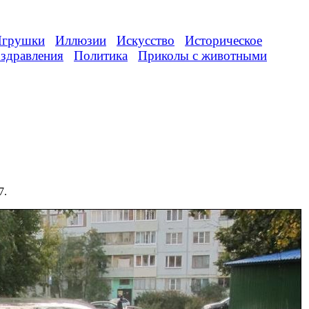
грушки
Иллюзии
Искусство
Историческое
здравления
Политика
Приколы с животными
7.