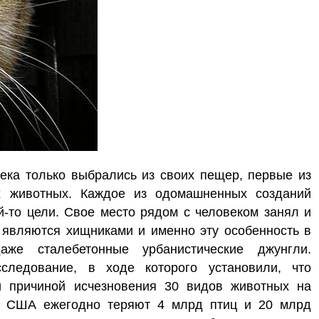
века только выбрались из своих пещер, первые из
их животных. Каждое из одомашненных созданий
й-то цели. Свое место рядом с человеком занял и
и являются хищниками и именно эту особенность в
же сталебетонные урбанистические джунгли.
следование, в ходе которого установили, что
и причиной исчезновения 30 видов животных на
ко США ежегодно теряют 4 млрд птиц и 20 млрд