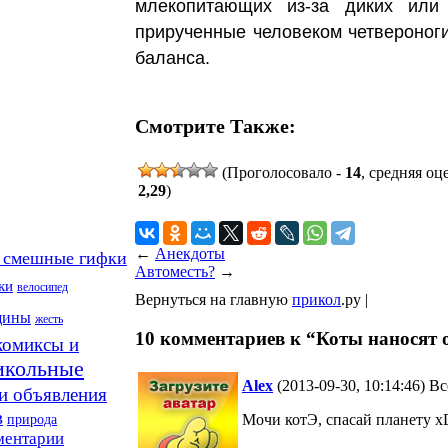
млекопитающих из-за диких или 
прирученные человеком четвероноги
баланса.
Смотрите Также:
(Проголосовало -
14
, средняя оц
2,29
)
←
Анекдоты
 смешные гифки
Автоместь?
→
ки
велосипед
Вернуться на главную
прикол
.ру |
щины
жесть
10 комментариев к “Коты наносят 
комиксы и
икольные
Alex
(2013-09-30, 10:14:46) В
и объявления
в
Мочи котЭ, спасай планету x
природа
ментарии