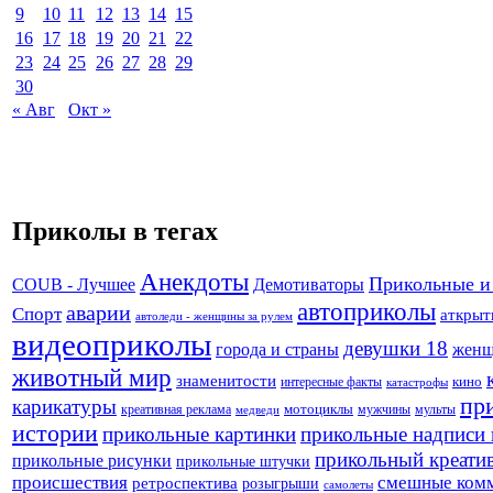
9
10
11
12
13
14
15
16
17
18
19
20
21
22
23
24
25
26
27
28
29
30
« Авг
Окт »
Приколы в тегах
Анекдоты
Прикольные и
Демотиваторы
COUB - Лучшее
автоприколы
аварии
Спорт
аткрыт
автоледи - женщины за рулем
видеоприколы
девушки 18
города и страны
жен
животный мир
знаменитости
кино
интересные факты
катастрофы
пр
карикатуры
креативная реклама
мотоциклы
мужчины
мульты
медведи
истории
прикольные картинки
прикольные надписи 
прикольный креати
прикольные рисунки
прикольные штучки
происшествия
смешные ком
ретроспектива
розыгрыши
самолеты