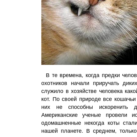
В те времена, когда предки чело
охотников начали приручать дик
служило в хозяйстве человека како
кот. По своей природе все кошачь
них не способны искоренить да
Американские ученые провели ис
одомашненные некогда коты стал
нашей планете. В среднем, толь