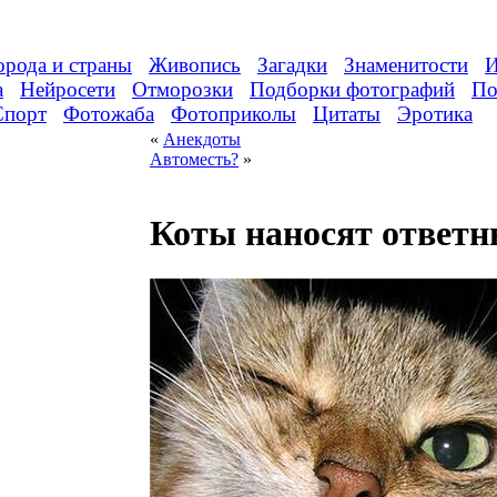
орода и страны
Живопись
Загадки
Знаменитости
И
а
Нейросети
Отморозки
Подборки фотографий
По
Спорт
Фотожаба
Фотоприколы
Цитаты
Эротика
«
Анекдоты
Автоместь?
»
Коты наносят ответн