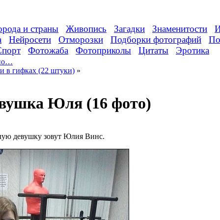
орода и страны
Живопись
Загадки
Знаменитости
И
а
Нейросети
Отморозки
Подборки фотографий
По
Спорт
Фотожаба
Фотоприколы
Цитаты
Эротика
дно…
 в гифках (22 штуки)
»
вушка Юля (16 фото)
илую девушку зовут Юлия Винс.