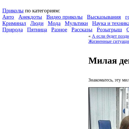
Приколы
по категориям:
Авто
Анекдоты
Видео приколы
Высказывания
г
Криминал
Люди
Мода
Мультики
Наука и техник
Природа
Пятница
Разное
Рассказы
Розыгрыш
«
А если будет поз
Жизненные ситуации
Милая де
Знакомьтесь, эту м