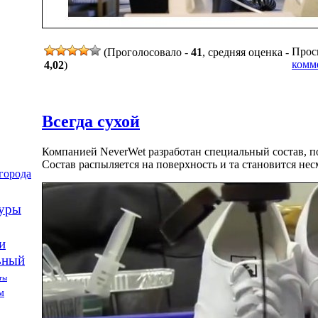
Просм
(Проголосовало -
41
, средняя оценка -
комм
4,02
)
Всегда сухой
Компанией NeverWet разработан специальный состав, 
Состав распыляется на поверхность и та становится не
города
туры
и
ьный
ты
м