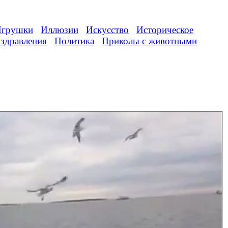
грушки
Иллюзии
Искусство
Историческое
здравления
Политика
Приколы с животными