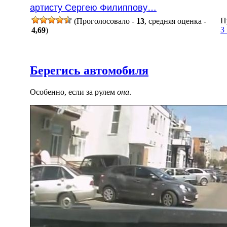
артисту Сергею Филиппову…
П
(Проголосовало -
13
, средняя оценка -
3
4,69
)
Берегись автомобиля
Особенно, если за рулем
она
.