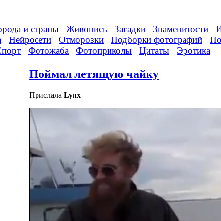
орода и страны
Живопись
Загадки
Знаменитости
И
а
Нейросети
Отморозки
Подборки фотографий
По
Спорт
Фотожаба
Фотоприколы
Цитаты
Эротика
Поймал летящую чайку
Прислала
Lynx