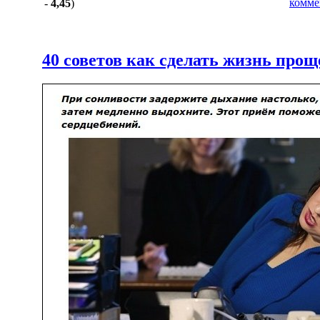
комме
-
4,45
)
40 советов как сделать жизнь прощ