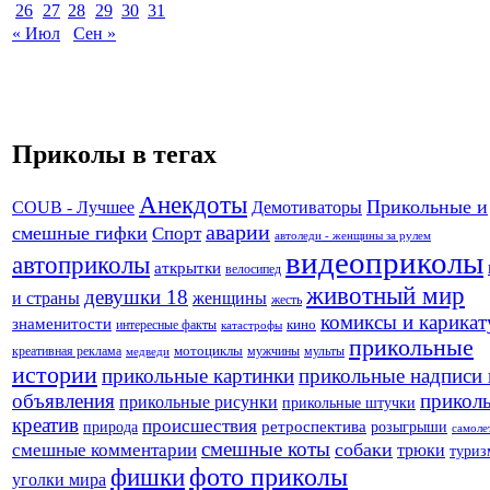
26
27
28
29
30
31
« Июл
Сен »
Приколы в тегах
Анекдоты
Прикольные и
Демотиваторы
COUB - Лучшее
аварии
смешные гифки
Спорт
автоледи - женщины за рулем
видеоприколы
автоприколы
аткрытки
велосипед
животный мир
девушки 18
и страны
женщины
жесть
комиксы и карика
знаменитости
кино
интересные факты
катастрофы
прикольные
креативная реклама
мотоциклы
мужчины
мульты
медведи
истории
прикольные картинки
прикольные надписи 
объявления
прикол
прикольные рисунки
прикольные штучки
креатив
происшествия
природа
ретроспектива
розыгрыши
самоле
смешные коты
собаки
смешные комментарии
трюки
туриз
фото приколы
фишки
уголки мира