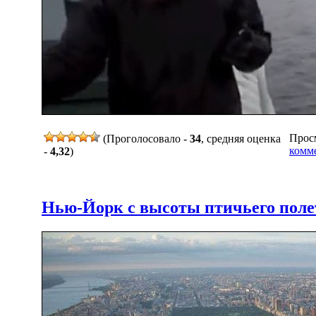
Просм
(Проголосовало -
34
, средняя оценка
комме
-
4,32
)
Нью-Йорк с высоты птичьего полет