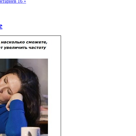
нтариев 16 »
е