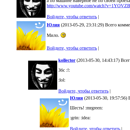
а по машине наверное не по своей проехал
http://www.youtube.com/watch?v=1YOVZ
Войдите, чтобы ответить
|
Юлия
(2013-05-29, 23:31:29) Всего комм
Мило.
Войдите, чтобы ответить
|
kollector
(2013-05-30, 14:43:17) Все
Збс :!:
:lol:
Войдите, чтобы ответить
|
Юлия
(2013-05-30, 19:57:56)
Шесть! :mrgreen:
:grin: :idea:
Войдите, чтобы ответить
|