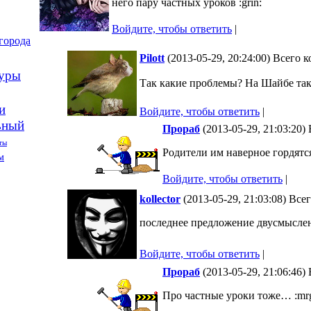
него пару частных уроков :grin:
Войдите, чтобы ответить
|
города
Pilott
(2013-05-29, 20:24:00) Всего 
туры
Так какие проблемы? На Шайбе та
и
Войдите, чтобы ответить
|
ьный
Прораб
(2013-05-29, 21:03:20)
ты
Родители им наверное гордятс
м
Войдите, чтобы ответить
|
kollector
(2013-05-29, 21:03:08) Все
последнее предложение двусмысле
Войдите, чтобы ответить
|
Прораб
(2013-05-29, 21:06:46)
Про частные уроки тоже… :mrg