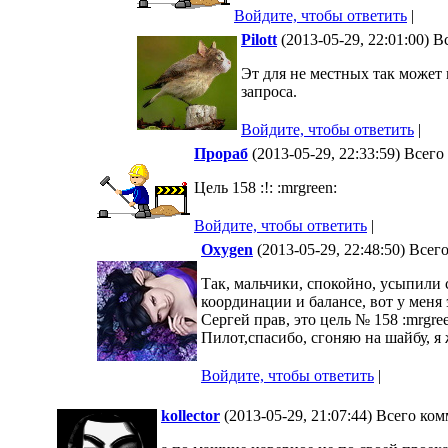
Войдите, чтобы ответить
|
Pilott
(2013-05-29, 22:01:00) 
Эт для не местных так может п
запроса.
Войдите, чтобы ответить
|
Прораб
(2013-05-29, 22:33:59) Всег
Цель 158 :!: :mrgreen:
Войдите, чтобы ответить
|
Oxygen
(2013-05-29, 22:48:50) Всег
Так, мальчики, спокойно, усыпили 
координации и балансе, вот у меня 
Сергей прав, это цель № 158 :mrgree
Пилот,спасибо, сгоняю на шайбу, я ж
Войдите, чтобы ответить
|
kollector
(2013-05-29, 21:07:44) Всего ко