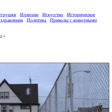
грушки
Иллюзии
Искусство
Историческое
здравления
Политика
Приколы с животными
ах
»