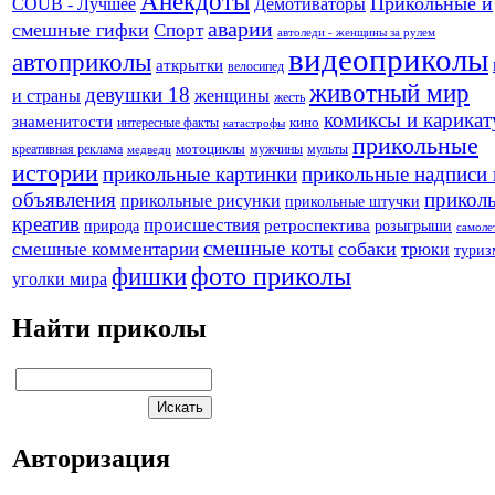
Анекдоты
Прикольные и
Демотиваторы
COUB - Лучшее
аварии
смешные гифки
Спорт
автоледи - женщины за рулем
видеоприколы
автоприколы
аткрытки
велосипед
животный мир
девушки 18
и страны
женщины
жесть
комиксы и карика
знаменитости
кино
интересные факты
катастрофы
прикольные
креативная реклама
мотоциклы
мужчины
мульты
медведи
истории
прикольные картинки
прикольные надписи 
объявления
прикол
прикольные рисунки
прикольные штучки
креатив
происшествия
природа
ретроспектива
розыгрыши
самоле
смешные коты
собаки
смешные комментарии
трюки
туриз
фото приколы
фишки
уголки мира
Найти приколы
Авторизация