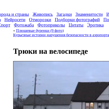
орода и страны
Живопись
Загадки
Знаменитости
И
а
Нейросети
Отморозки
Подборки фотографий
По
Спорт
Фотожаба
Фотоприколы
Цитаты
Эротика
«
Плюшевые буренки (9 фото)
Курьезные истории нарушения безопасности в аэропорт
Трюки на велосипеде