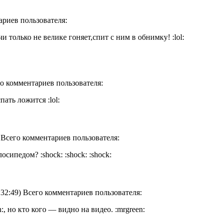
ариев пользователя:
чи только не велике гоняет,спит с ним в обнимку! :lol:
го комментариев пользователя:
пать ложится :lol:
) Всего комментариев пользователя:
сипедом? :shock: :shock: :shock:
:32:49) Всего комментариев пользователя:
:, но кто кого — видно на видео. :mrgreen: