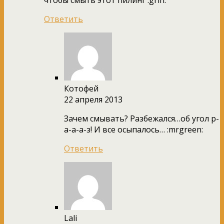
чтобы смыть этот пилинг :grin:
Ответить
Котофей
22 апреля 2013
Зачем смывать? Разбежался…об угол р-
а-а-а-з! И все осыпалось… :mrgreen:
Ответить
Lali