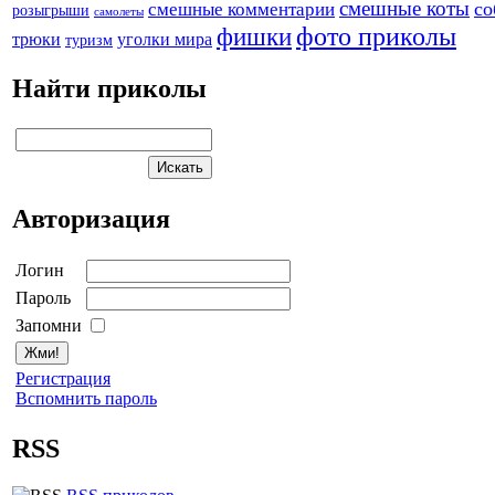
смешные коты
со
смешные комментарии
розыгрыши
самолеты
фото приколы
фишки
трюки
уголки мира
туризм
Найти приколы
Авторизация
Логин
Пароль
Запомни
Регистрация
Вспомнить пароль
RSS