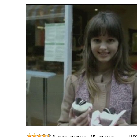
Про
(Проголосовало -
48
, средняя