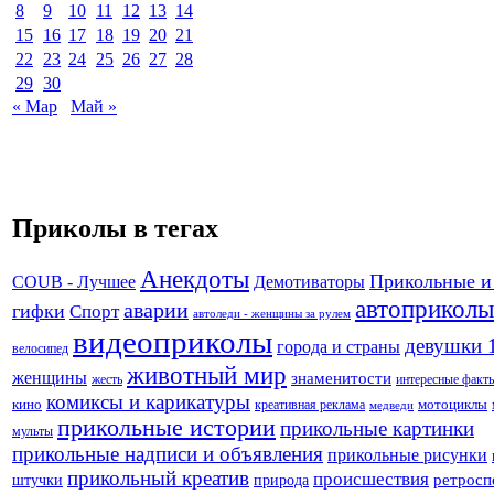
8
9
10
11
12
13
14
15
16
17
18
19
20
21
22
23
24
25
26
27
28
29
30
« Мар
Май »
Приколы в тегах
Анекдоты
Прикольные и
Демотиваторы
COUB - Лучшее
автоприколы
аварии
гифки
Спорт
автоледи - женщины за рулем
видеоприколы
девушки 
города и страны
велосипед
животный мир
женщины
знаменитости
жесть
интересные факт
комиксы и карикатуры
кино
креативная реклама
мотоциклы
медведи
прикольные истории
прикольные картинки
мульты
прикольные надписи и объявления
прикольные рисунки
прикольный креатив
происшествия
штучки
природа
ретросп