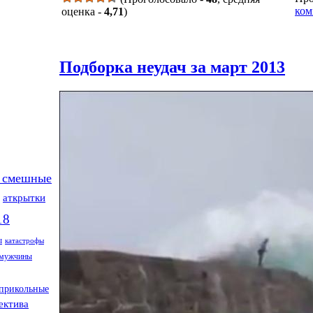
ком
оценка -
4,71
)
Подборка неудач за март 2013
 смешные
аткрытки
18
ы
катастрофы
мужчины
прикольные
ектива