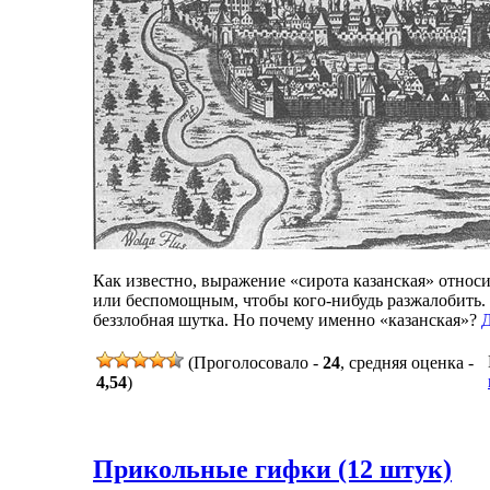
Как известно, выражение «сирота казанская» относ
или беспомощным, чтобы кого-нибудь разжалобить. С
беззлобная шутка. Но почему именно «казанская»?
(Проголосовало -
24
, средняя оценка -
4,54
)
Прикольные гифки (12 штук)