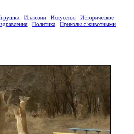
грушки
Иллюзии
Искусство
Историческое
здравления
Политика
Приколы с животными