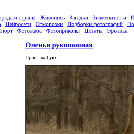
орода и страны
Живопись
Загадки
Знаменитости
И
а
Нейросети
Отморозки
Подборки фотографий
По
Спорт
Фотожаба
Фотоприколы
Цитаты
Эротика
Оленья рукопашная
Прислала
Lynx