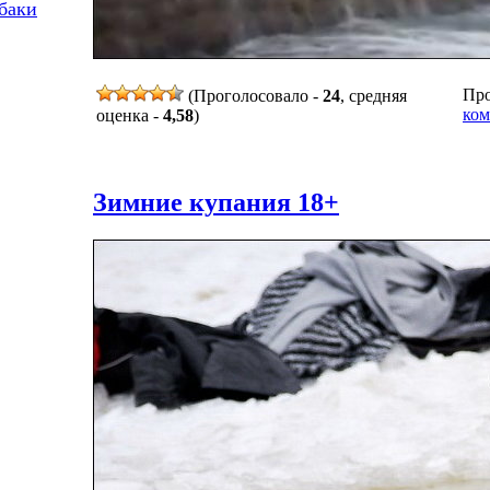
баки
Про
(Проголосовало -
24
, средняя
ком
оценка -
4,58
)
Зимние купания 18+