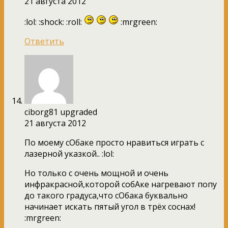
21 августа 2012
:lol: :shock: :roll:
:mrgreen:
Ответить
ciborg81 upgraded
21 августа 2012
По моему сОбаке просто нравиться играть с
лазерной указкой.. :lol:
Но только с очень мощной и очень
инфракрасной,которой собАке нагревают попу
до такого градуса,что сОбака буквально
начинает искать пятый угол в трёх соснах!
:mrgreen: