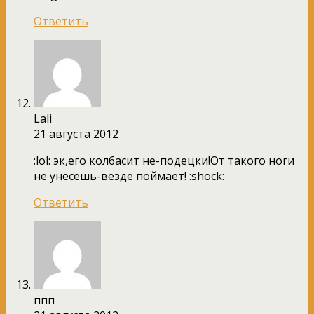
Ответить
Lali
21 августа 2012
:lol: эк,его колбасит не-подецки!От такого ноги
не унесешь-везде поймает! :shock:
Ответить
ппп